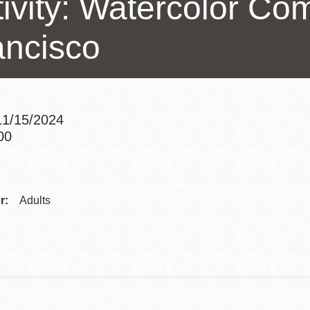
tivity: Watercolor Co
訪谷區圖書分館
Portola寳多拉區
ancisco
圖書分館
West Portal 圖
書分館
Potrero 寳翠麗
山圖書分館
1/15/2024
Western
00
Addition 西增區
Addre
Presidio 普西迪
圖書分館
奧圖書分館
Contac
r:
Adults
虛擬圖書館
Telep
流動圖書館/ 流
動外展服務