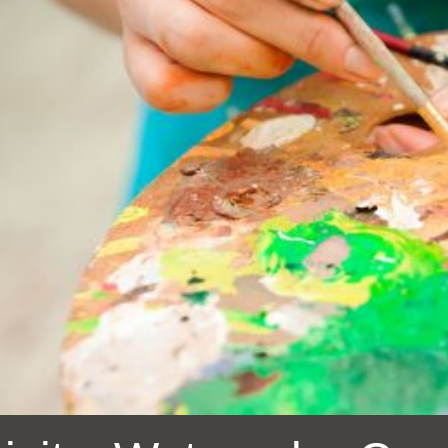
Ocean View 海
Richmond/參議
景區圖書分館
員 Milton Marks
列治文區圖書分
館
OMI 流動圖書館
Sunset日落區圖
Ortega 圖書分館
書分館
Park 圖書分館
Treasure Island
金銀島借書亭
Parkside 圖書分
館
Visitacion Valley