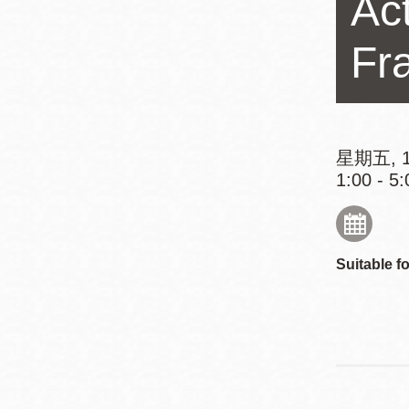
Ac
Mission米慎區
Chinatown 華埠/
圖書分館
Fr
麥禮謙圖書分館
Mission Bay 米
Eureka Valley 尤
慎灣區圖書分館
里卡谷/Harvey
星期五, 1
Milk 紀念圖書分
Noe Valley
1:00 - 5:
館
/Sally Brunn 諾
谷區圖書分館
Excelsior圖書分
Suitable fo
館
North Beach北
岸區圖書分館
Glen Park 格倫
公園區圖書分館