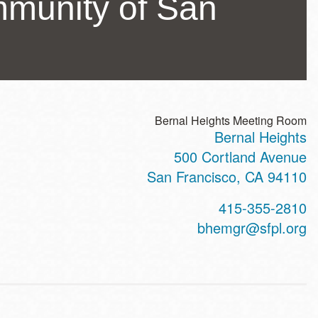
mmunity of San
Bernal Heights Meeting Room
Bernal Heights
ss
500 Cortland Avenue
San Francisco
,
CA
94110
t
415-355-2810
hone
bhemgr@sfpl.org