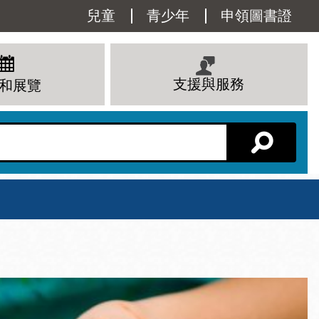
Utility
兒童
青少年
申領圖書證
Menu
支援與服務
和展覽
分館主頁
星期六
 下午
10 上午 - 6 下午
查看所有