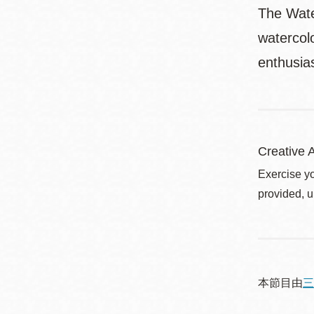
The Wate
watercol
enthusias
Creative A
Exercise yo
provided, u
本節目由
三