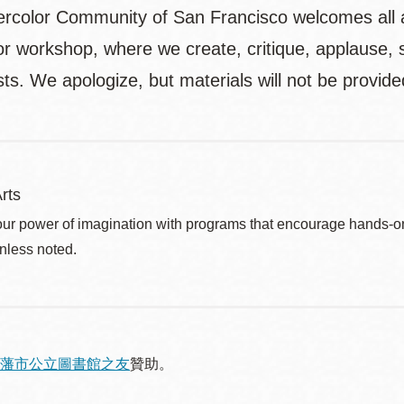
rcolor Community of San Francisco welcomes all ag
or workshop, where we create, critique, applause, 
ts. We apologize, but materials will not be provide
rts
ur power of imagination with programs that encourage hands-on pr
nless noted.
藩市公立圖書館之友
贊助。