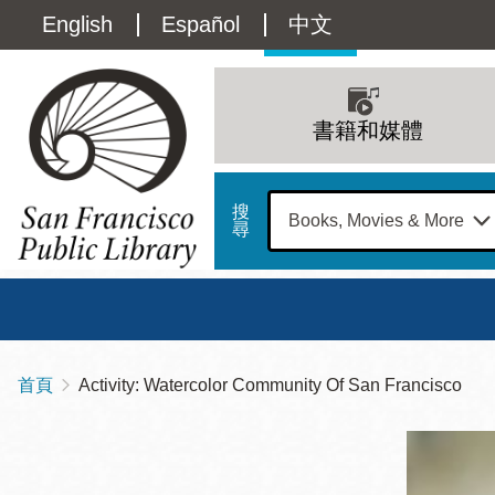
移
Language
English
Español
中文
至
主
switcher
內
Main
容
(Content)
navigation
書籍和媒體
搜
尋
總圖
書館
首頁
Activity: Watercolor Community Of San Francisco
導
Address
100
航
星期日
星期一
星
Larkin
12 下午 - 6 下午
9 上午 - 6 下午
9 
連
Street