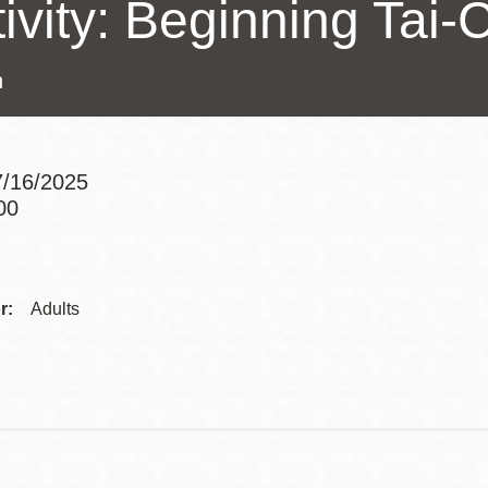
ivity: Beginning Tai-
訪谷區圖書分館
Portola寳多拉區
圖書分館
n
West Portal 圖
書分館
Potrero 寳翠麗
山圖書分館
/16/2025
Western
00
Addition 西增區
Addre
Presidio 普西迪
圖書分館
奧圖書分館
Contac
r:
Adults
虛擬圖書館
Telep
流動圖書館/ 流
動外展服務