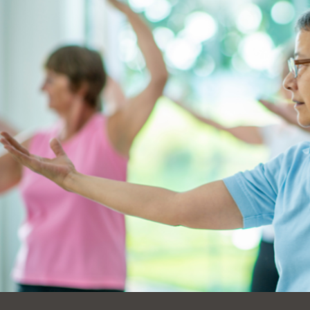
Ocean View 海
Richmond/參議
景區圖書分館
員 Milton Marks
列治文區圖書分
館
OMI 流動圖書館
Sunset日落區圖
Ortega 圖書分館
書分館
Park 圖書分館
Treasure Island
金銀島借書亭
Parkside 圖書分
館
Visitacion Valley