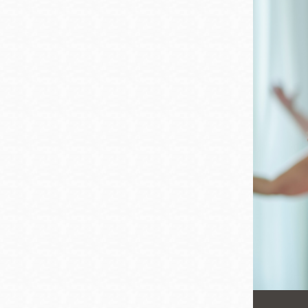
San
結
Francisco
,
CA
94102
總圖書館
Golden Gate
Valley 圖書分館
Anza 圖書分館
Ingleside 英格賽
區圖書分館
Bayview /Linda
Brooks-Burton
灣景區圖書分館
Marina 圖書分館
Bernal Heights
Merced 圖書分
貝納崗區圖書分
館
館