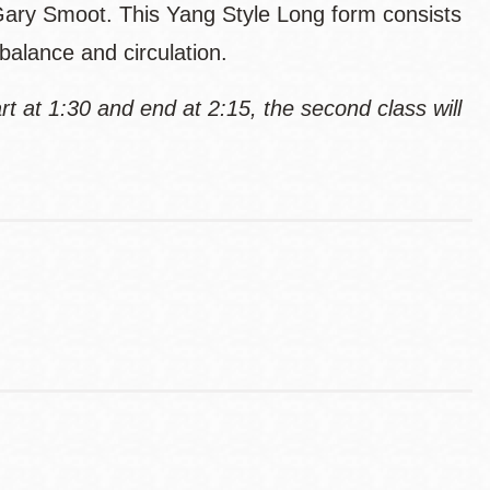
Gary Smoot. This Yang Style Long form consists
 balance and circulation.
tart at 1:30 and end at 2:15, the second class will