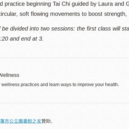
d practice beginning Tai Chi guided by Laura and 
circular, soft flowing movements to boost strength,
l be divided into two sessions: the first class will s
2:20 and end at 3.
Wellness
r wellness practices and learn ways to improve your health.
藩市公立圖書館之友
贊助。