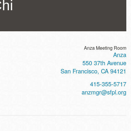
Chi
Anza Meeting Room
Anza
ss
550 37th Avenue
San Francisco
,
CA
94121
t
415-355-5717
hone
anzmgr@sfpl.org