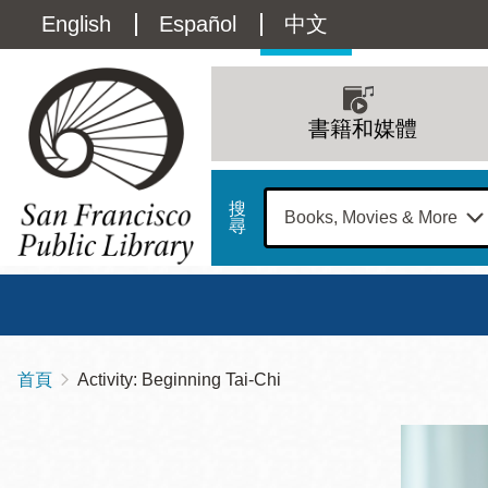
移
Language
English
Español
中文
至
主
switcher
內
Main
容
(Content)
navigation
書籍和媒體
搜
尋
總圖
書館
首頁
Activity: Beginning Tai-Chi
導
Address
100
航
星期日
星期一
星
Larkin
12 下午 - 6 下午
9 上午 - 6 下午
9 
連
Street