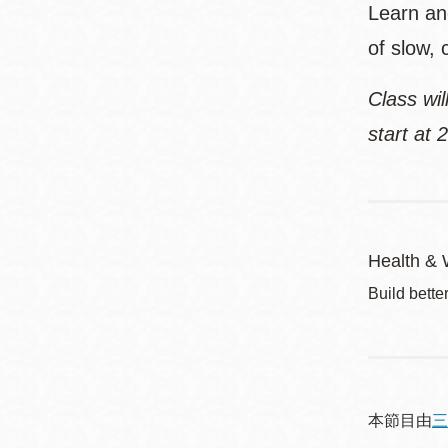
Learn an
of slow, 
Class wil
start at 
Health & 
Build bette
本節目由
三