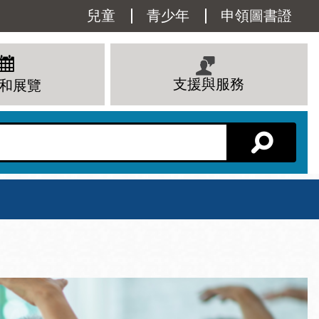
Utility
兒童
青少年
申領圖書證
Menu
支援與服務
和展覽
分館主頁
星期六
 下午
10 上午 - 6 下午
查看所有