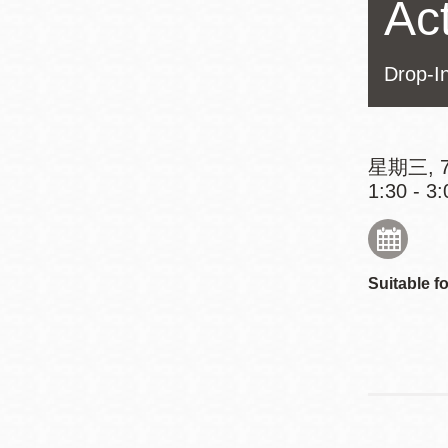
Act
Mission米慎區
Chinatown 華埠/
圖書分館
麥禮謙圖書分館
Drop-I
Mission Bay 米
Eureka Valley 尤
慎灣區圖書分館
里卡谷/Harvey
星期三, 7
Milk 紀念圖書分
Noe Valley
1:30 - 3:
館
/Sally Brunn 諾
谷區圖書分館
Excelsior圖書分
Suitable fo
館
North Beach北
岸區圖書分館
Glen Park 格倫
公園區圖書分館