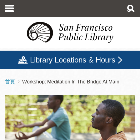
移
至
主
內
容
Library Locations & Hours
首頁
Workshop: Meditation In The Bridge At Main
導
航
連
結