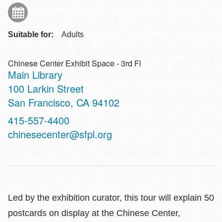
Suitable for:
Adults
Chinese Center Exhibit Space - 3rd Fl
Main Library
Address
100 Larkin Street
San Francisco
,
CA
94102
Contact
415-557-4400
Telephone
chinesecenter@sfpl.org
Led by the exhibition curator, this tour will explain 50
postcards on display at the Chinese Center,