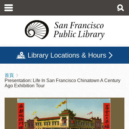
移
至
主
內
容
Library Locations & Hours
首頁
導
Presentation: Life In San Francisco Chinatown A Century
航
Ago Exhibition Tour
連
結