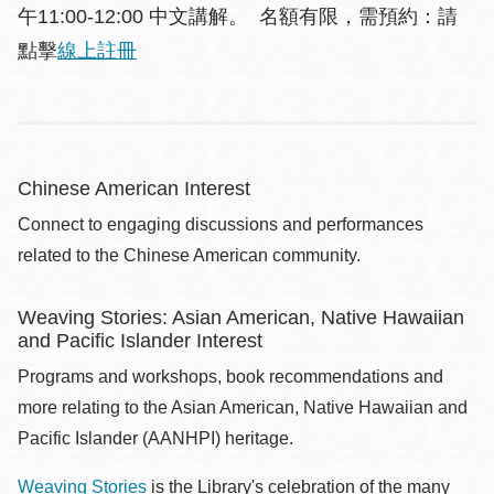
午11:00-12:00 中文講解。 名額有限，需預約：請
點擊
線上註冊
Chinese American Interest
Connect to engaging discussions and performances
related to the Chinese American community.
Weaving Stories: Asian American, Native Hawaiian
and Pacific Islander Interest
Programs and workshops, book recommendations and
more relating to the Asian American, Native Hawaiian and
Pacific Islander (AANHPI) heritage.
Weaving Stories
is the Library's celebration of the many