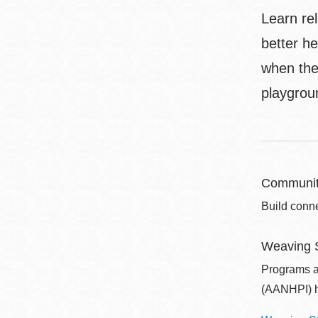
Learn re
better he
when the 
playgroun
Communit
Build conne
Weaving S
Programs a
(AANHPI) h