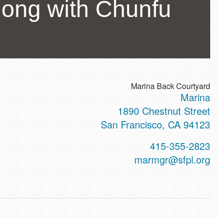
gong with Chunfu
Marina Back Courtyard
Marina
ss
1890 Chestnut Street
San Francisco
,
CA
94123
t
415-355-2823
hone
marmgr@sfpl.org