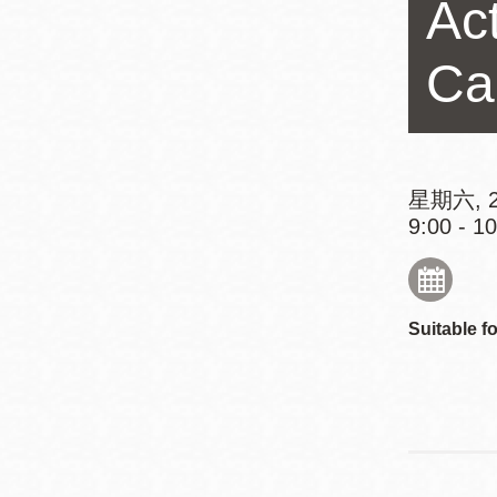
Ac
Mission米慎區
Chinatown 華埠/
圖書分館
麥禮謙圖書分館
Ca
Mission Bay 米
Eureka Valley 尤
慎灣區圖書分館
里卡谷/Harvey
Milk 紀念圖書分
星期六, 2
Noe Valley
館
9:00 - 1
/Sally Brunn 諾
谷區圖書分館
Excelsior圖書分
館
Suitable fo
North Beach北
岸區圖書分館
Glen Park 格倫
公園區圖書分館