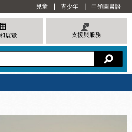
Utility
兒童
青少年
申領圖書證
Menu
支援與服務
和展覽
分館主頁
星期六
 下午
10 上午 - 6 下午
查看所有