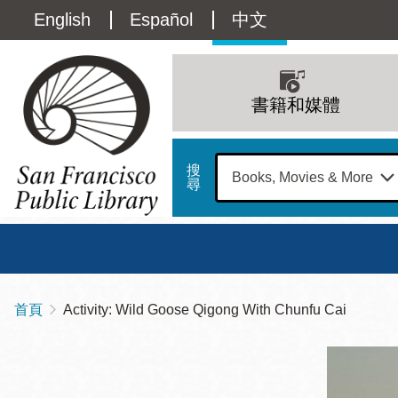
移
Language
English
Español
中文
至
主
switcher
內
Main
容
(Content)
navigation
書籍和媒體
搜
尋
總圖
書館
首頁
Activity: Wild Goose Qigong With Chunfu Cai
導
Address
100
航
星期日
星期一
星
Larkin
12 下午 - 6 下午
9 上午 - 6 下午
9 
連
Street