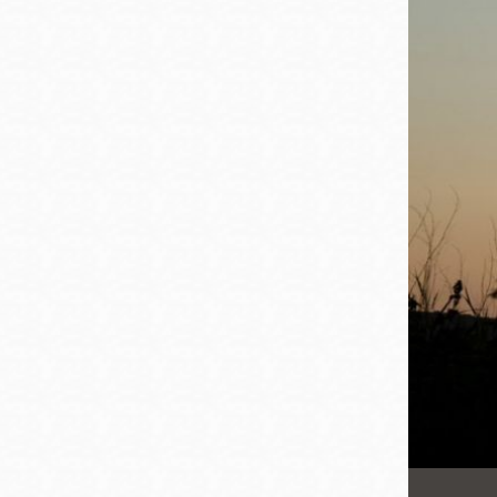
San
結
Francisco
,
CA
94102
總圖書館
Golden Gate
Valley 圖書分館
Anza 圖書分館
Ingleside 英格賽
區圖書分館
Bayview /Linda
Brooks-Burton
灣景區圖書分館
Marina 圖書分館
Bernal Heights
Merced 圖書分
貝納崗區圖書分
館
館