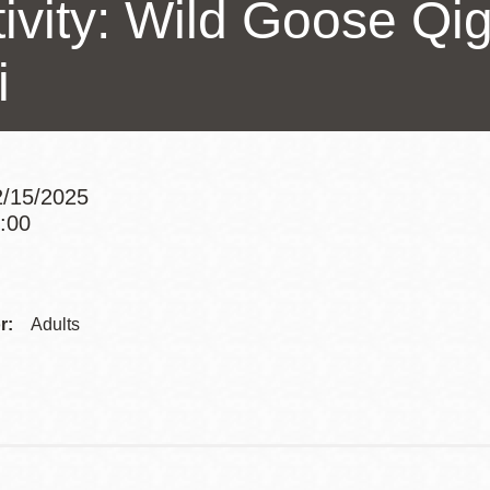
tivity: Wild Goose Qi
訪谷區圖書分館
Portola寳多拉區
i
圖書分館
West Portal 圖
書分館
Potrero 寳翠麗
山圖書分館
Western
/15/2025
Addition 西增區
0:00
Presidio 普西迪
Addre
圖書分館
奧圖書分館
虛擬圖書館
Contac
r:
Adults
Telep
流動圖書館/ 流
動外展服務