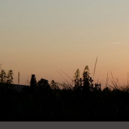
Ocean View 海
Richmond/參議
景區圖書分館
員 Milton Marks
列治文區圖書分
館
OMI 流動圖書館
Sunset日落區圖
Ortega 圖書分館
書分館
Park 圖書分館
Treasure Island
金銀島借書亭
Parkside 圖書分
館
Visitacion Valley