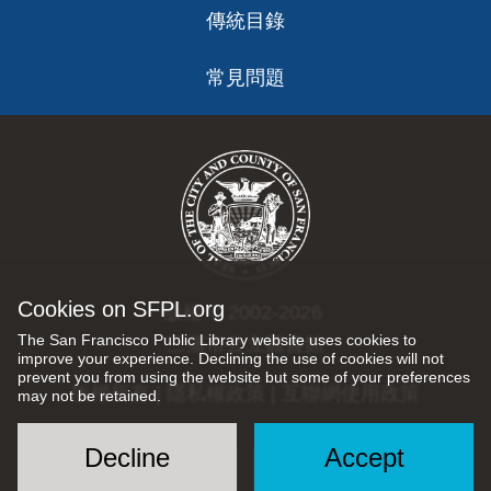
傳統目錄
常見問題
Cookies on SFPL.org
版權 © 2002-2026
The San Francisco Public Library website uses cookies to
三藩市公立圖書館
improve your experience. Declining the use of cookies will not
prevent you from using the website but some of your preferences
版權所有 |
隱私權政策
|
互聯網使用政策
may not be retained.
Decline
Accept
Social