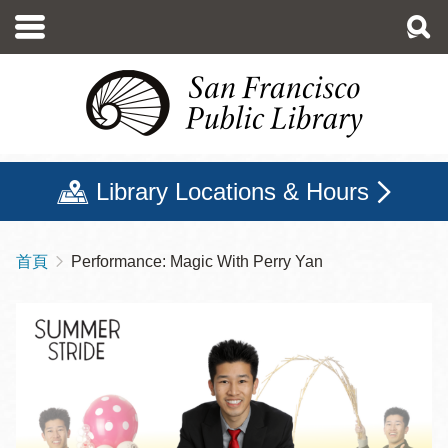
移
至
主
內
容
Library Locations & Hours
首頁
Performance: Magic With Perry Yan
導
航
連
結