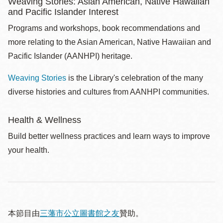
Weaving Stories: Asian American, Native Hawaiian
and Pacific Islander Interest
Programs and workshops, book recommendations and
more relating to the Asian American, Native Hawaiian and
Pacific Islander (AANHPI) heritage.
Weaving Stories
is the Library's celebration of the many
diverse histories and cultures from AANHPI communities.
Health & Wellness
Build better wellness practices and learn ways to improve
your health.
本節目由
三藩市公立圖書館之友
贊助。