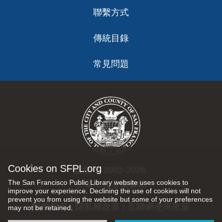
聯繫方式
傳統目錄
常見問題
Cookies on SFPL.org
版權 © 2002-2026
The San Francisco Public Library website uses cookies to
三藩市公立圖書館
improve your experience. Declining the use of cookies will not
prevent you from using the website but some of your preferences
版權所有 |
隱私權政策
|
互聯網使用政策
may not be retained.