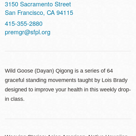
Address
3150 Sacramento Street
San Francisco
,
CA
94115
Contact
415-355-2880
Telephone
premgr@sfpl.org
Wild Goose (Dayan) Qigong is a series of 64
graceful standing movements taught by Lois Brady
designed to improve your health in this weekly drop-
in class.