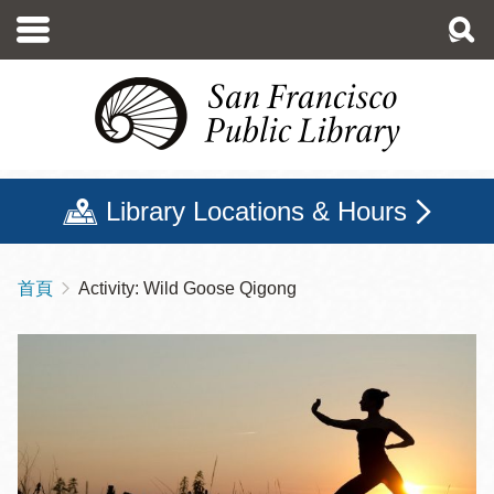
移
至
主
內
容
Library Locations & Hours
首頁
Activity: Wild Goose Qigong
導
航
連
結