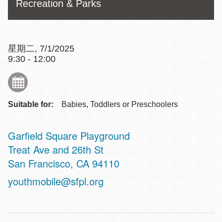
Recreation & Parks
星期二, 7/1/2025
9:30 - 12:00
Suitable for:
Babies, Toddlers or Preschoolers
Garfield Square Playground
Address
Treat Ave and 26th St
San Francisco
,
CA
94110
youthmobile@sfpl.org