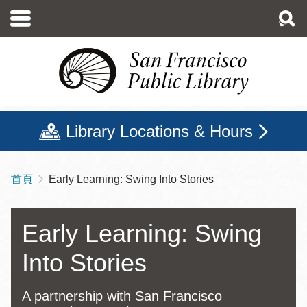
移
至
主
內
容
Library Locations & Hours
首頁
Early Learning: Swing Into Stories
導
航
連
Early Learning: Swing
結
Into Stories
A partnership with San Francisco