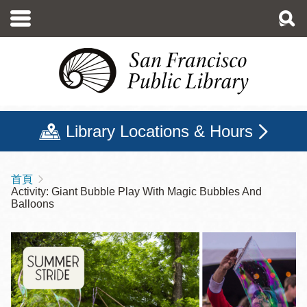
移
至
主
內
容
Library Locations & Hours
首頁
導
Activity: Giant Bubble Play With Magic Bubbles And
航
Balloons
連
結