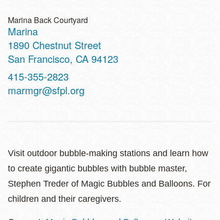
Marina Back Courtyard
Marina
Address
1890 Chestnut Street
San Francisco
,
CA
94123
Contact
415-355-2823
Telephone
marmgr@sfpl.org
Visit outdoor bubble-making stations and learn how
to create gigantic bubbles with bubble master,
Stephen Treder of Magic Bubbles and Balloons. For
children and their caregivers.