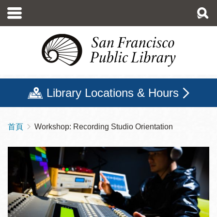
移
至
主
內
容
Library Locations & Hours
首頁
Workshop: Recording Studio Orientation
導
航
連
結