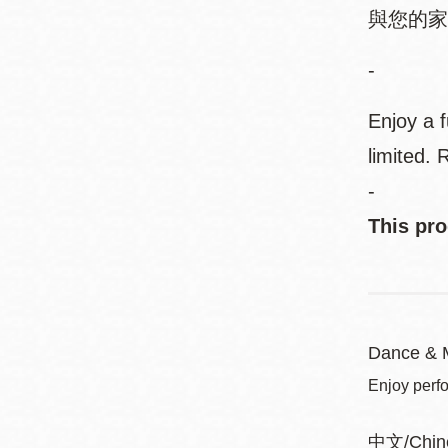
與您的家
-
Enjoy a 
limited.
-
This p
Dance & 
Enjoy perf
中文/Chin