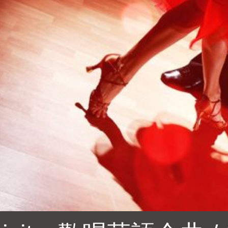
Ocean View 海
Richmond/參議
景區圖書分館
員 Milton Marks
列治文區圖書分
館
OMI 流動圖書館
Sunset日落區圖
Ortega 圖書分館
書分館
Park 圖書分館
Treasure Island
金銀島借書亭
Parkside 圖書分
館
Visitacion Valley