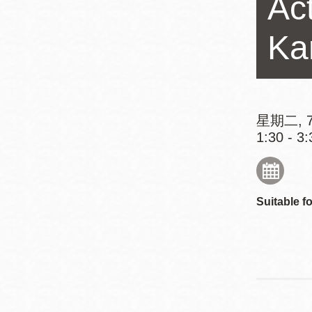
Ac
Mission米慎區
Chinatown 華埠/
圖書分館
Ka
麥禮謙圖書分館
Mission Bay 米
Eureka Valley 尤
慎灣區圖書分館
里卡谷/Harvey
星期二, 7
Milk 紀念圖書分
Noe Valley
1:30 - 3:
館
/Sally Brunn 諾
谷區圖書分館
Excelsior圖書分
Suitable fo
館
North Beach北
岸區圖書分館
Glen Park 格倫
公園區圖書分館