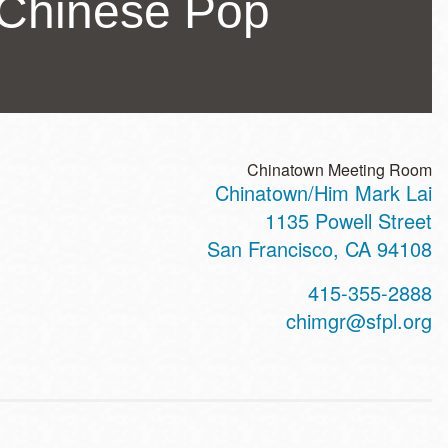
Chinese Pop
Chinatown Meeting Room
Chinatown/Him Mark Lai
ss
1135 Powell Street
San Francisco
,
CA
94108
t
415-355-2888
hone
chimgr@sfpl.org