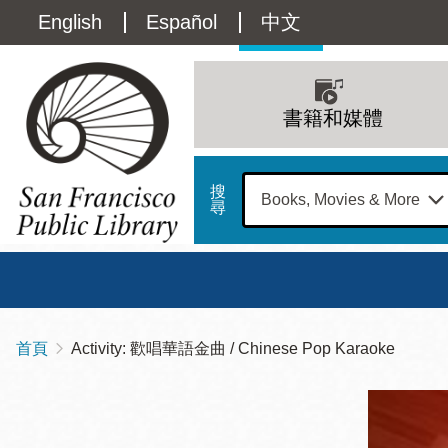
移
Language
English
Español
中文
至
主
switcher
內
Main
容
(Content)
navigation
書籍和媒體
搜
尋
總圖
書館
首頁
Activity: 歡唱華語金曲 / Chinese Pop Karaoke
導
Address
100
航
星期日
星期一
星
Larkin
12 下午 - 6 下午
9 上午 - 6 下午
9 
連
Street