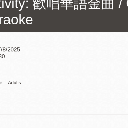
tivity: 歡唱華語金曲 / 
訪谷區圖書分館
Portola寳多拉區
raoke
圖書分館
West Portal 圖
書分館
Potrero 寳翠麗
山圖書分館
/8/2025
Western
30
Addition 西增區
Addre
Presidio 普西迪
圖書分館
奧圖書分館
Contac
r:
Adults
虛擬圖書館
Telep
流動圖書館/ 流
動外展服務