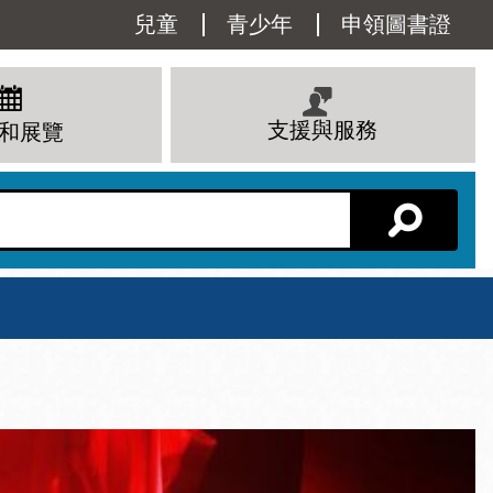
Utility
兒童
青少年
申領圖書證
Menu
支援與服務
和展覽
分館主頁
星期六
 下午
10 上午 - 6 下午
查看所有