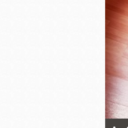
San
結
Francisco
,
CA
94102
總圖書館
Golden Gate
Valley 圖書分館
Anza 圖書分館
Ingleside 英格賽
區圖書分館
Bayview /Linda
Brooks-Burton
灣景區圖書分館
Marina 圖書分館
Bernal Heights
Merced 圖書分
貝納崗區圖書分
館
館