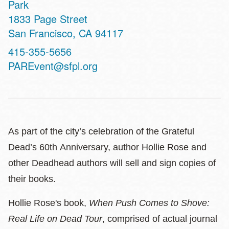
Park
Address
1833 Page Street
San Francisco
,
CA
94117
Contact
415-355-5656
Telephone
PAREvent@sfpl.org
As part of the city’s celebration of the Grateful
Dead’s 60th Anniversary, author Hollie Rose and
other Deadhead authors will sell and sign copies of
their books.
Hollie Rose's book,
When Push Comes to Shove:
Real Life on Dead Tour
, comprised of actual journal