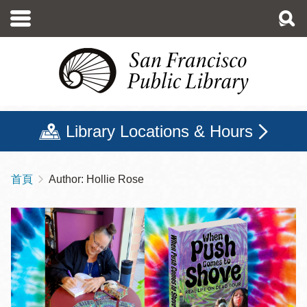
移
至
主
內
容
Library Locations & Hours
首頁
Author: Hollie Rose
導
航
連
結