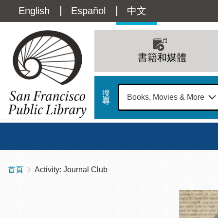
移
Language
English
Español
中文
至
主
switcher
內
Main
容
(Content)
navigation
書籍和媒體
搜
尋
總圖
書館
首頁
Activity: Journal Club
導
Address
100
航
星期日
星期一
星
Larkin
12 下午 - 6 下午
9 上午 - 6 下午
9 
連
Street