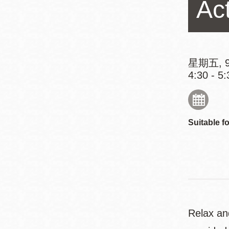
Act
Mission米慎區
Chinatown 華埠/
圖書分館
麥禮謙圖書分館
Mission Bay 米
Eureka Valley 尤
慎灣區圖書分館
星期五, 9
4:30 - 5:
里卡谷/Harvey
Milk 紀念圖書分
Noe Valley
館
/Sally Brunn 諾
谷區圖書分館
Suitable fo
Excelsior圖書分
館
North Beach北
岸區圖書分館
Glen Park 格倫
公園區圖書分館
Relax an