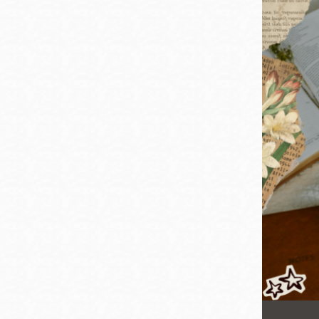
San
結
Francisco
,
CA
94102
總圖書館
Golden Gate
Valley 圖書分館
Anza 圖書分館
Ingleside 英格賽
區圖書分館
Bayview /Linda
Brooks-Burton
灣景區圖書分館
Marina 圖書分館
Bernal Heights
Merced 圖書分
貝納崗區圖書分
館
館