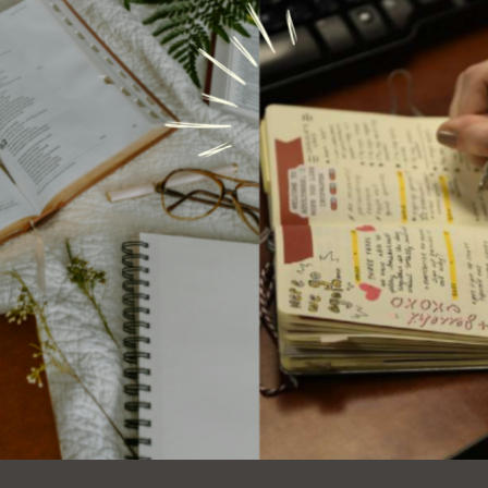
Ocean View 海
Richmond/參議
景區圖書分館
員 Milton Marks
列治文區圖書分
館
OMI 流動圖書館
Sunset日落區圖
Ortega 圖書分館
書分館
Park 圖書分館
Treasure Island
金銀島借書亭
Parkside 圖書分
館
Visitacion Valley