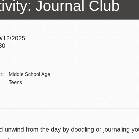
ivity: Journal Club
訪谷區圖書分館
Portola寳多拉區
圖書分館
West Portal 圖
書分館
/12/2025
Potrero 寳翠麗
30
山圖書分館
Addre
Western
Addition 西增區
Presidio 普西迪
圖書分館
Contac
r:
Middle School Age
奧圖書分館
Telep
Teens
虛擬圖書館
流動圖書館/ 流
動外展服務
d unwind from the day by doodling or journaling yo