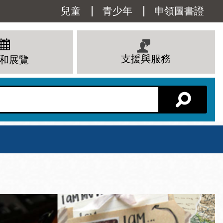
Utility
兒童
青少年
申領圖書證
Menu
支援與服務
和展覽
分館主頁
星期六
 下午
10 上午 - 6 下午
查看所有