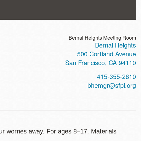
Bernal Heights Meeting Room
Bernal Heights
ss
500 Cortland Avenue
San Francisco
,
CA
94110
t
415-355-2810
hone
bhemgr@sfpl.org
ur worries away. For ages 8
–
17. Materials