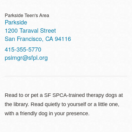
Parkside Teen's Area
Parkside
Address
1200 Taraval Street
San Francisco
,
CA
94116
Contact
415-355-5770
Telephone
psimgr@sfpl.org
Read to or pet a SF SPCA-trained therapy dogs at
the library. Read quietly to yourself or a little one,
with a friendly dog in your presence.