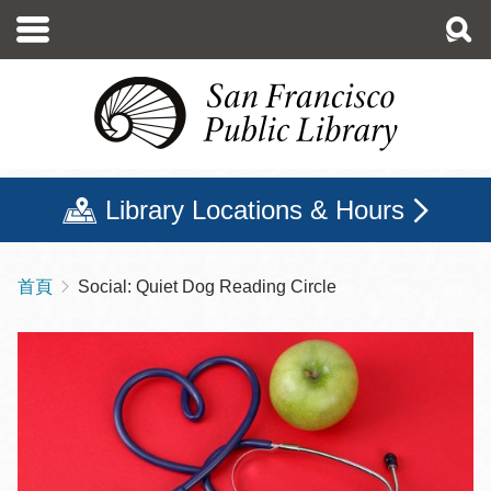
移
至
主
內
容
Library Locations & Hours
首頁
Social: Quiet Dog Reading Circle
導
航
連
結