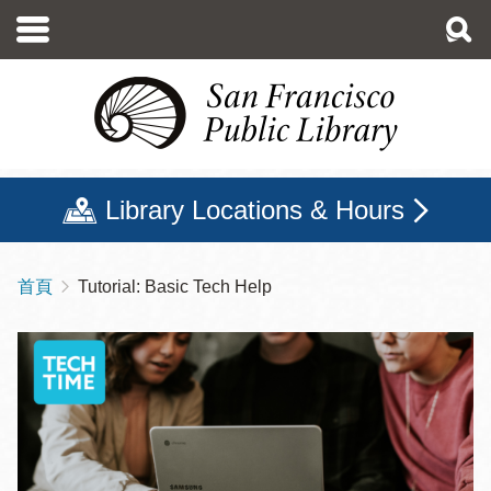
移
至
主
內
容
Library Locations & Hours
首頁
Tutorial: Basic Tech Help
導
航
連
結