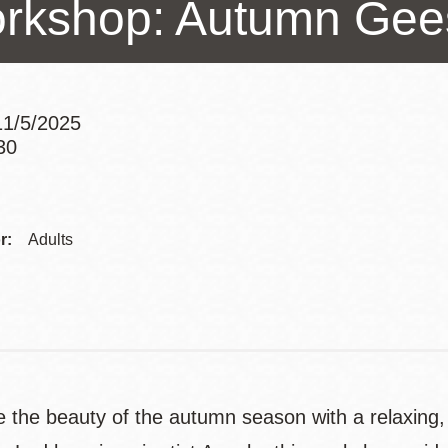
rkshop: Autumn Gee
訪谷區圖書分館
Portola寳多拉區
圖書分館
West Portal 圖
書分館
1/5/2025
Potrero 寳翠麗
30
山圖書分館
Addre
Western
Addition 西增區
Presidio 普西迪
圖書分館
Contac
r:
Adults
奧圖書分館
Telep
虛擬圖書館
流動圖書館/ 流
動外展服務
e the beauty of the autumn season with a relaxing,