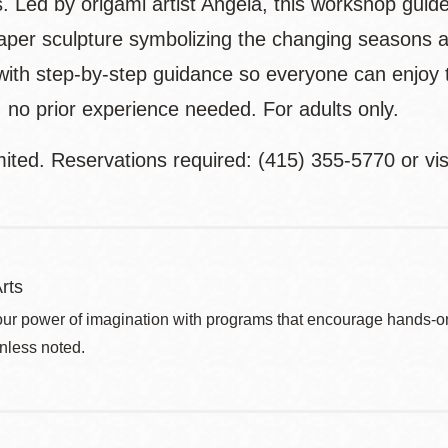
s. Led by origami artist Angela, this workshop guid
per sculpture symbolizing the changing seasons an
 with step-by-step guidance so everyone can enjoy 
 no prior experience needed. For adults only.
ited. Reservations required: (415) 355-5770 or vis
rts
ur power of imagination with programs that encourage hands-on pr
nless noted.