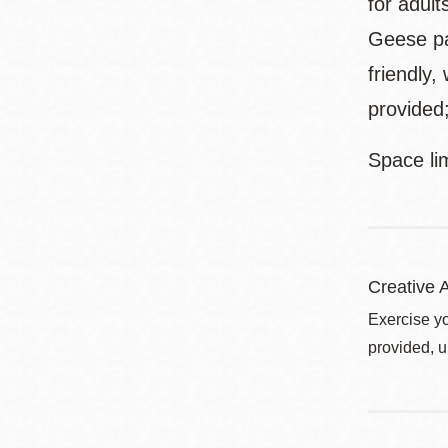
for adult
Geese pa
friendly,
provided;
Space lim
Creative A
Exercise yo
provided, u