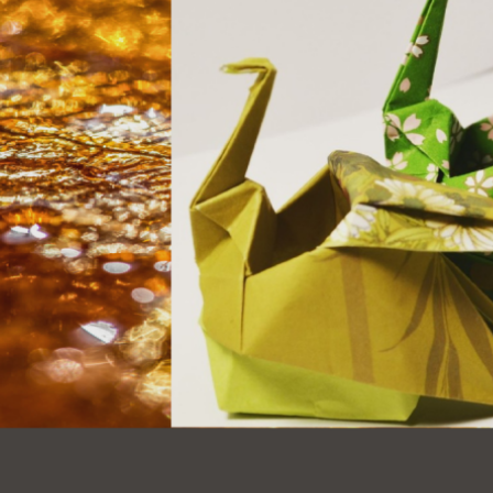
Ocean View 海
Richmond/參議
景區圖書分館
員 Milton Marks
列治文區圖書分
館
OMI 流動圖書館
Sunset日落區圖
Ortega 圖書分館
書分館
Park 圖書分館
Treasure Island
金銀島借書亭
Parkside 圖書分
館
Visitacion Valley