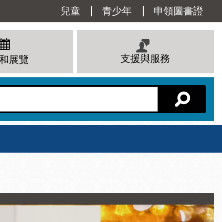
Utility
兒童
青少年
申領圖書證
Menu
支援與服務
和展覽
分館主頁
星期六
 下午
10 上午 - 6 下午
查看所有