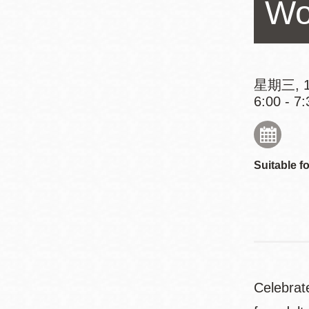
Wo
Mission米慎區
Chinatown 華埠/
圖書分館
麥禮謙圖書分館
Mission Bay 米
Eureka Valley 尤
慎灣區圖書分館
星期三, 1
6:00 - 7:
里卡谷/Harvey
Milk 紀念圖書分
Noe Valley
館
/Sally Brunn 諾
谷區圖書分館
Suitable fo
Excelsior圖書分
館
North Beach北
岸區圖書分館
Glen Park 格倫
公園區圖書分館
Celebrat