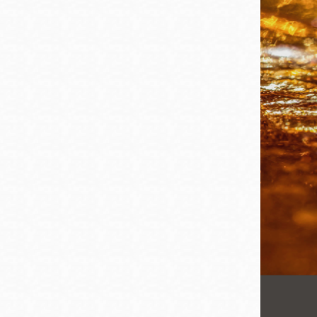
San
結
Francisco
,
CA
94102
總圖書館
Golden Gate
Valley 圖書分館
Anza 圖書分館
Ingleside 英格賽
區圖書分館
Bayview /Linda
Brooks-Burton
灣景區圖書分館
Marina 圖書分館
Bernal Heights
Merced 圖書分
貝納崗區圖書分
館
館