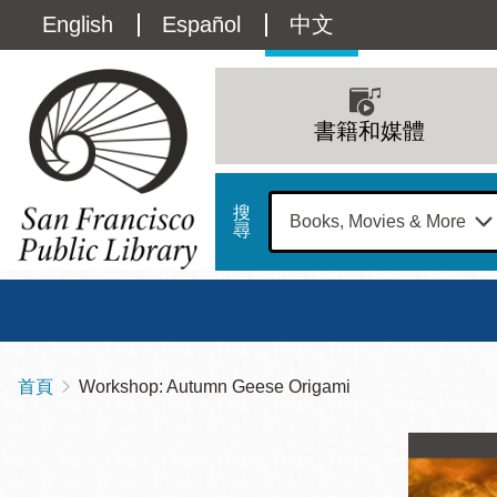
移
Language
English
Español
中文
至
主
switcher
內
Main
容
(Content)
navigation
書籍和媒體
搜
尋
總圖
書館
首頁
Workshop: Autumn Geese Origami
導
Address
100
航
星期日
星期一
星
Larkin
12 下午 - 6 下午
9 上午 - 6 下午
9 
連
Street