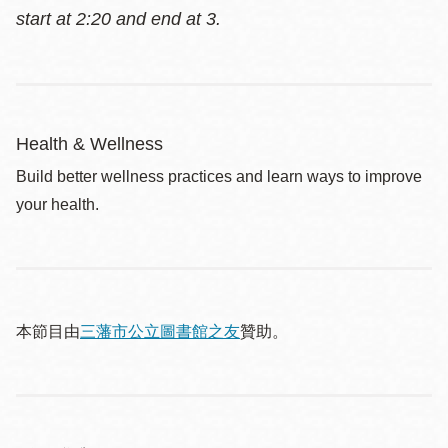
start at 2:20 and end at 3.
Health & Wellness
Build better wellness practices and learn ways to improve
your health.
本節目由
三藩市公立圖書館之友
贊助。