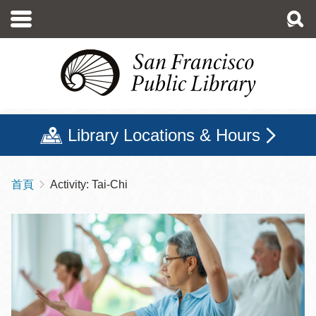
移
至
主
內
容
Library Locations & Hours
首頁
Activity: Tai-Chi
導
航
連
結