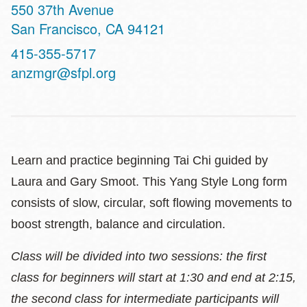
Address
550 37th Avenue
San Francisco
,
CA
94121
Contact
415-355-5717
Telephone
anzmgr@sfpl.org
Learn and practice beginning Tai Chi guided by
Laura and Gary Smoot. This Yang Style Long form
consists of slow, circular, soft flowing movements to
boost strength, balance and circulation.
Class will be divided into two sessions: the first
class for beginners will start at 1:30 and end at 2:15,
the second class for intermediate participants will