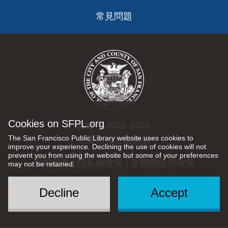
常見問題
Cookies on SFPL.org
版權 © 2002-2026
The San Francisco Public Library website uses cookies to
三藩市公立圖書館
improve your experience. Declining the use of cookies will not
prevent you from using the website but some of your preferences
版權所有 |
隱私權政策
|
互聯網使用政策
may not be retained.
Decline
Accept
Social
Menu