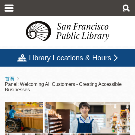
移
至
主
內
容
Library Locations & Hours
首頁
導
Panel: Welcoming All Customers - Creating Accessible
航
Businesses
連
結