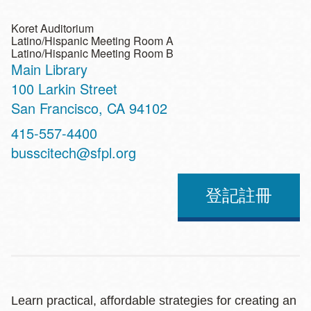
Koret Auditorium
Latino/Hispanic Meeting Room A
Latino/Hispanic Meeting Room B
Main Library
Address
100 Larkin Street
San Francisco
,
CA
94102
Contact
415-557-4400
Telephone
busscitech@sfpl.org
登記註冊
Learn practical, affordable strategies for creating an