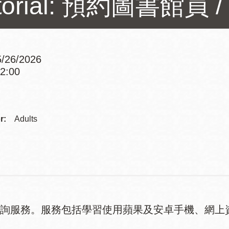
torial: 預約圖書館員 / B
訪谷區圖書分館
Portola寳多拉區
圖書分館
West Portal 圖
書分館
/26/2026
Potrero 寳翠麗
12:00
山圖書分館
Addre
Western
Addition 西增區
Presidio 普西迪
圖書分館
Contac
r:
Adults
奧圖書分館
Telep
虛擬圖書館
流動圖書館/ 流
動外展服務
諮詢服務。服務包括學習使用蘋果及安卓手機、網上