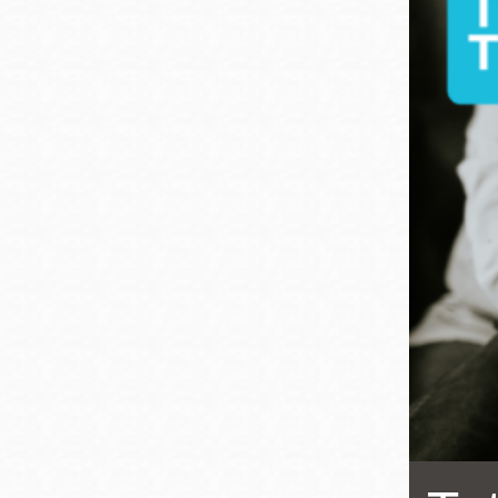
San
結
Francisco
,
CA
94102
總圖書館
Golden Gate
Valley 圖書分館
Anza 圖書分館
Ingleside 英格賽
區圖書分館
Bayview /Linda
Brooks-Burton
灣景區圖書分館
Marina 圖書分館
Bernal Heights
Merced 圖書分
貝納崗區圖書分
館
館