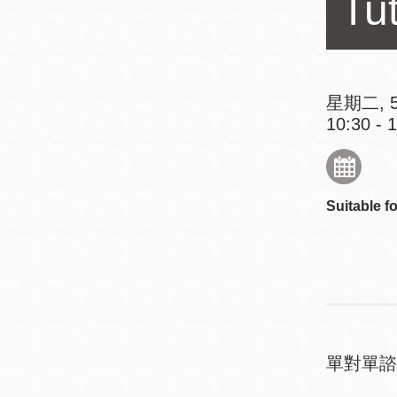
Tu
Mission米慎區
Chinatown 華埠/
圖書分館
麥禮謙圖書分館
Mission Bay 米
星期二, 5
Eureka Valley 尤
慎灣區圖書分館
10:30 - 
里卡谷/Harvey
Milk 紀念圖書分
Noe Valley
館
/Sally Brunn 諾
Suitable fo
谷區圖書分館
Excelsior圖書分
館
North Beach北
岸區圖書分館
Glen Park 格倫
公園區圖書分館
單對單