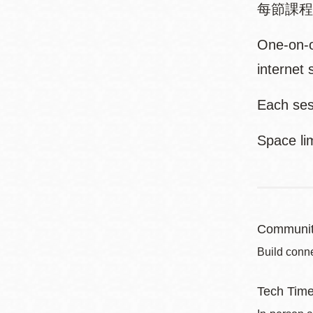
每節課程
One-on-o
internet
Each ses
Space li
Communit
Build conne
Tech Tim