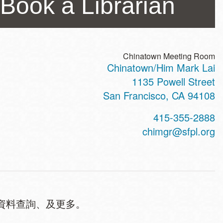
ook a Librarian
Chinatown Meeting Room
Chinatown/Him Mark Lai
ss
1135 Powell Street
San Francisco
,
CA
94108
t
415-355-2888
hone
chimgr@sfpl.org
資料查詢、及更多。