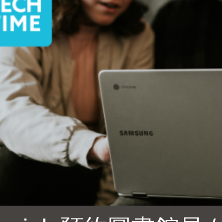
Ocean View 海
Richmond/參議
景區圖書分館
員 Milton Marks
列治文區圖書分
館
OMI 流動圖書館
Sunset日落區圖
Ortega 圖書分館
書分館
Park 圖書分館
Treasure Island
金銀島借書亭
Parkside 圖書分
館
Visitacion Valley