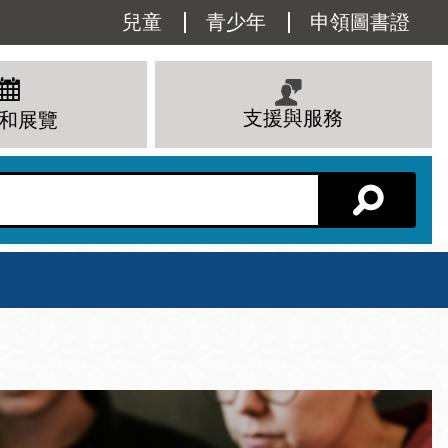
Utility
兒童
青少年
申領圖書證
Menu
支援與服務
和展覽
分館主頁
星期六
 下午
10 上午 - 6 下午
查看所有