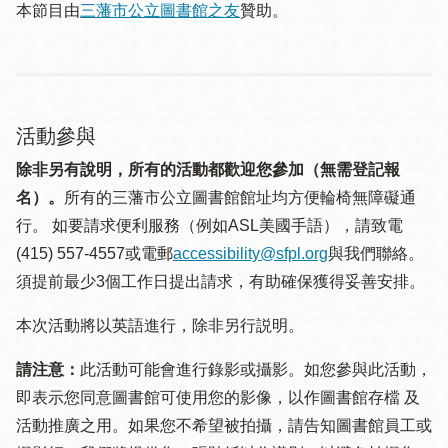
本節目由
三藩市公立圖書館之友
贊助。
活動參與
除非另有說明，所有的活動都歡迎您參加（無需登記報
名）。
所有的三藩市公立圖書館館址均方便輪椅無障礙通
行。 如要請求便利服務（例如ASL美國手語），請致電
(415) 557-4557或電郵
accessibility@sfpl.org
與我們聯絡。
須提 前最少3個工作日提出請求，有助確保獲得妥善安排。
本次活動將以英語進行，除非另行説明。
請注意：
此活動可能會進行錄影或攝影。如您參與此活動，
即表示您同意圖書館可使用您的影像，以作圖書館存檔 及
活動推廣之用。如果您不希望被拍攝，請告知圖書館員工或