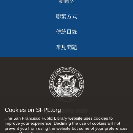
新聞室
聯繫方式
傳統目錄
常見問題
Cookies on SFPL.org
版權 © 2002-2026
The San Francisco Public Library website uses cookies to
三藩市公立圖書館
improve your experience. Declining the use of cookies will not
prevent you from using the website but some of your preferences
版權所有 |
隱私權政策
|
互聯網使用政策