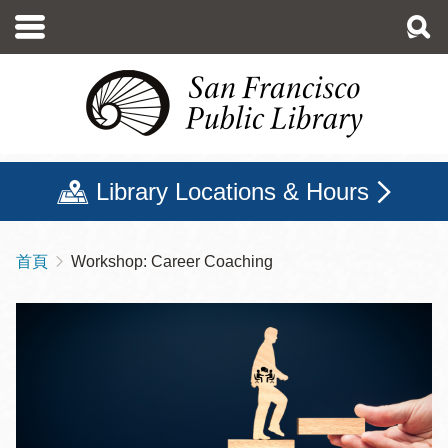
移
至
主
內
容
Library Locations & Hours
首頁
Workshop: Career Coaching
導
航
連
結