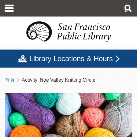
移
至
主
內
容
Library Locations & Hours
首頁
Activity: Noe Valley Knitting Circle
導
航
連
結