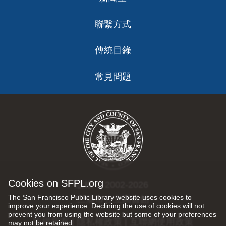
聯繫方式
傳統目錄
常見問題
Cookies on SFPL.org
版權 © 2002-2026
The San Francisco Public Library website uses cookies to
三藩市公立圖書館
improve your experience. Declining the use of cookies will not
prevent you from using the website but some of your preferences
版權所有 |
隱私權政策
|
互聯網使用政策
may not be retained.