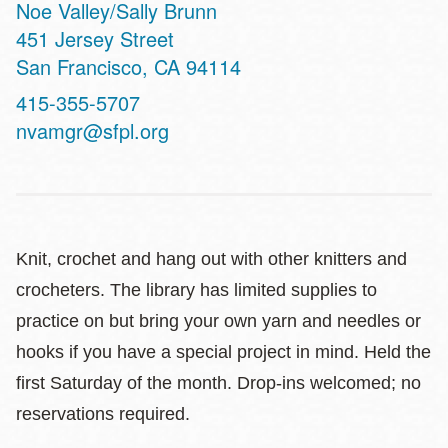
Noe Valley/Sally Brunn
Address
451 Jersey Street
San Francisco
,
CA
94114
Contact
415-355-5707
Telephone
nvamgr@sfpl.org
Knit, crochet and hang out with other knitters and
crocheters. The library has limited supplies to
practice on but bring your own yarn and needles or
hooks if you have a special project in mind. Held the
first Saturday of the month. Drop-ins welcomed; no
reservations required.