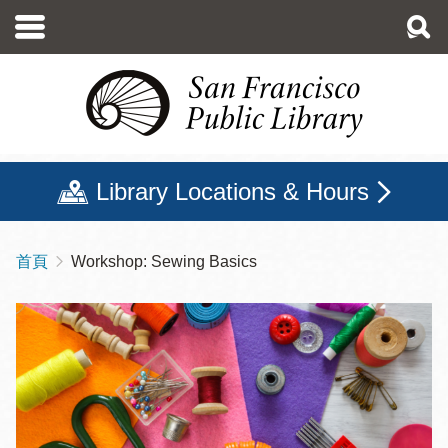
移
至
主
內
容
Library Locations & Hours
首頁
Workshop: Sewing Basics
導
航
連
結