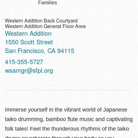
Families
Western Addition Back Courtyard
Western Addition General Floor Area
Western Addition
Address
1550 Scott Street
San Francisco
,
CA
94115
Contact
415-355-5727
Telephone
wsamgr@sfpl.org
Immerse yourself in the vibrant world of Japanese
taiko drumming, bamboo flute music and captivating
folk tales! Feel the thunderous rhythms of the taiko