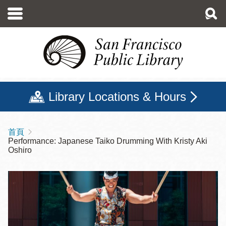
移
至
主
內
容
Library Locations & Hours
首頁
導
Performance: Japanese Taiko Drumming With Kristy Aki
航
Oshiro
連
結