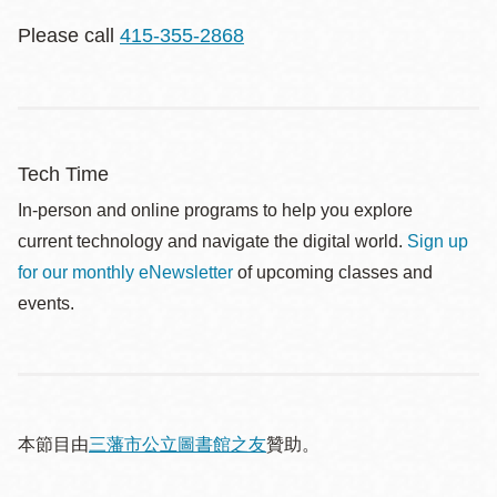
Please call
415-355-2868
Tech Time
In-person and online programs to help you explore
current technology and navigate the digital world.
Sign up
for our monthly eNewsletter
of upcoming classes and
events.
本節目由
三藩市公立圖書館之友
贊助。