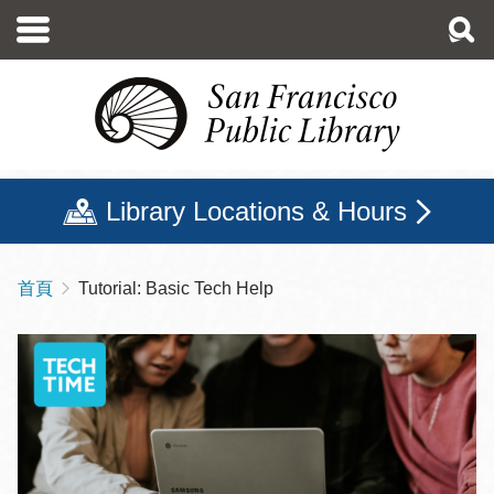
移
至
主
內
容
Library Locations & Hours
首頁
Tutorial: Basic Tech Help
導
航
連
結