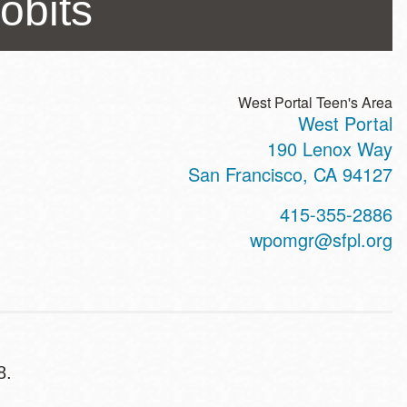
robits
West Portal Teen's Area
West Portal
ss
190 Lenox Way
San Francisco
,
CA
94127
t
415-355-2886
hone
wpomgr@sfpl.org
18.