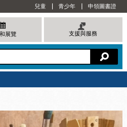
Utility
兒童
青少年
申領圖書證
Menu
支援與服務
和展覽
分館主頁
星期六
 下午
10 上午 - 6 下午
查看所有