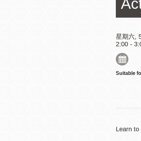
Act
Mission米慎區
Chinatown 華埠/
圖書分館
麥禮謙圖書分館
Mission Bay 米
星期六, 5
Eureka Valley 尤
慎灣區圖書分館
2:00 - 3:
里卡谷/Harvey
Milk 紀念圖書分
Noe Valley
館
/Sally Brunn 諾
Suitable fo
谷區圖書分館
Excelsior圖書分
館
North Beach北
岸區圖書分館
Glen Park 格倫
公園區圖書分館
Learn to