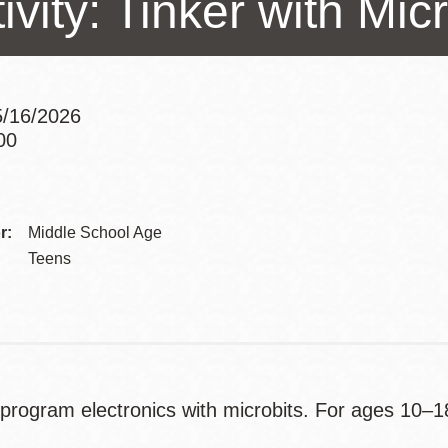
ivity: Tinker with Mic
訪谷區圖書分館
Portola寳多拉區
圖書分館
West Portal 圖
書分館
/16/2026
Potrero 寳翠麗
00
山圖書分館
Addre
Western
Addition 西增區
Presidio 普西迪
圖書分館
Contac
r:
Middle School Age
奧圖書分館
Telep
Teens
虛擬圖書館
流動圖書館/ 流
動外展服務
 program electronics with microbits. For ages 10–