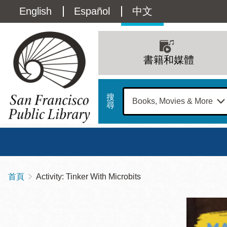
移
Language
English
Español
中文
至
主
switcher
內
Main
容
(Content)
navigation
書籍和媒體
搜
尋
總圖
書館
首頁
Activity: Tinker With Microbits
導
Address
100
航
星期日
星期一
星
Larkin
12 下午 - 6 下午
9 上午 - 6 下午
9 
連
Street