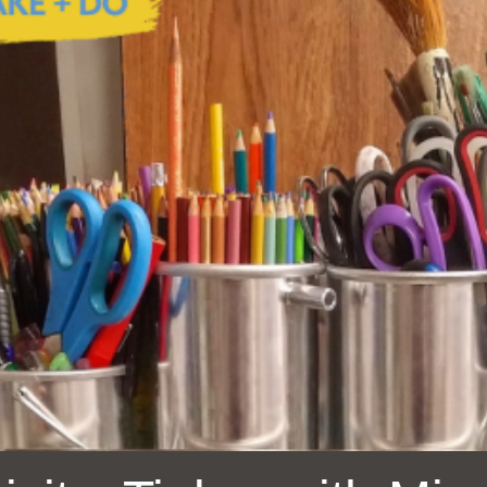
Ocean View 海
Richmond/參議
景區圖書分館
員 Milton Marks
列治文區圖書分
館
OMI 流動圖書館
Sunset日落區圖
Ortega 圖書分館
書分館
Park 圖書分館
Treasure Island
金銀島借書亭
Parkside 圖書分
館
Visitacion Valley