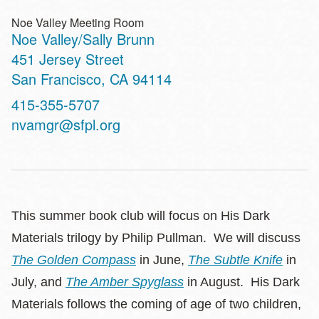
Noe Valley Meeting Room
Noe Valley/Sally Brunn
Address
451 Jersey Street
San Francisco
,
CA
94114
Contact
415-355-5707
Telephone
nvamgr@sfpl.org
This summer book club will focus on His Dark
Materials trilogy by Philip Pullman. We will discuss
The Golden Compass
in June,
The Subtle Knife
in
July, and
The Amber Spyglass
in August. His Dark
Materials follows the coming of age of two children,