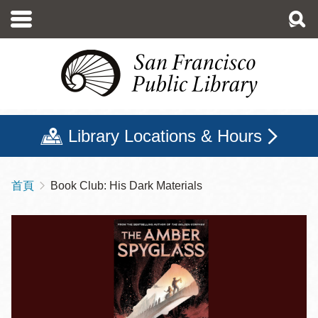
移
至
主
內
容
Library Locations & Hours
首頁
Book Club: His Dark Materials
導
航
連
結