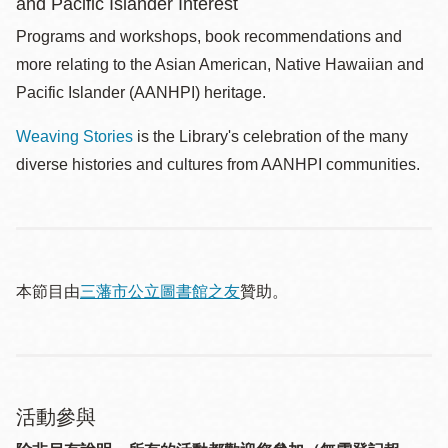
and Pacific Islander Interest
Programs and workshops, book recommendations and
more relating to the Asian American, Native Hawaiian and
Pacific Islander (AANHPI) heritage.
Weaving Stories
is the Library's celebration of the many
diverse histories and cultures from AANHPI communities.
本節目由
三藩市公立圖書館之友
贊助。
活動參與