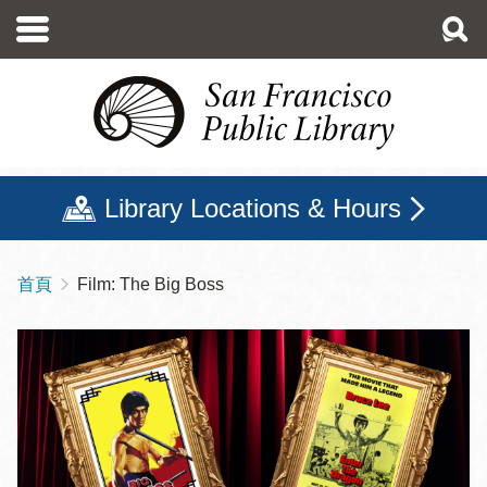
移
至
主
內
容
Library Locations & Hours
首頁
Film: The Big Boss
導
航
連
結