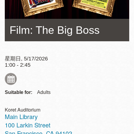
Film: The Big Boss
星期日, 5/17/2026
1:00 - 2:45
Suitable for:
Adults
Koret Auditorium
Main Library
Address
100 Larkin Street
San Francisco
,
CA
94102