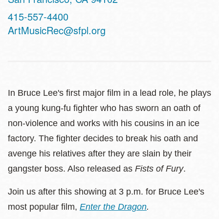
Contact
415-557-4400
Telephone
ArtMusicRec@sfpl.org
In Bruce Lee's first major film in a lead role, he plays
a young kung-fu fighter who has sworn an oath of
non-violence and works with his cousins in an ice
factory. The fighter decides to break his oath and
avenge his relatives after they are slain by their
gangster boss. Also released as
Fists of Fury
.
Join us after this showing at 3 p.m. for Bruce Lee's
most popular film,
Enter the Dragon
.