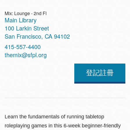
Mix: Lounge - 2nd Fl
Main Library
Address
100 Larkin Street
San Francisco
,
CA
94102
Contact
415-557-4400
Telephone
themix@sfpl.org
登記註冊
Learn the fundamentals of running tabletop
roleplaying games in this 6-week beginner-friendly