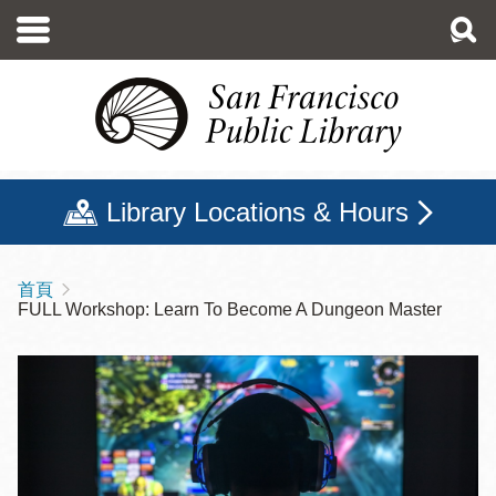
移
至
主
內
容
Library Locations & Hours
首頁
導
FULL Workshop: Learn To Become A Dungeon Master
航
連
結