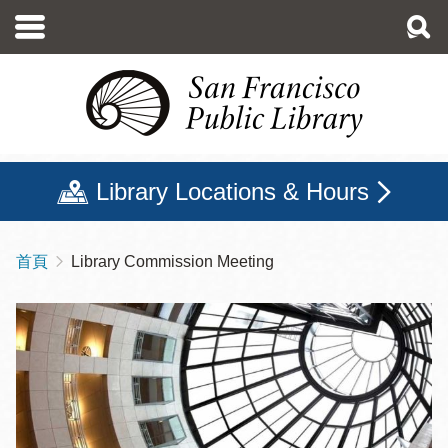
移
至
主
內
容
Library Locations & Hours
首頁
Library Commission Meeting
導
航
連
結