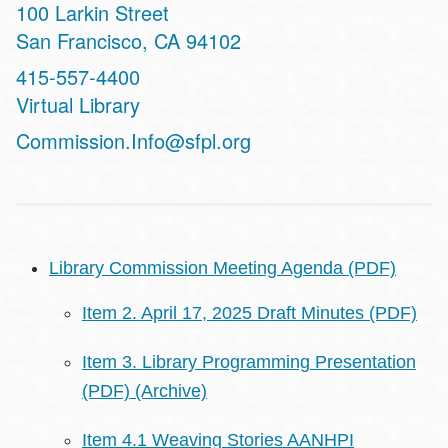
Address
100 Larkin Street
San Francisco
,
CA
94102
Contact
415-557-4400
Telephone
Virtual Library
Address
Commission.Info@sfpl.org
Library Commission Meeting Agenda (PDF)
Item 2. April 17, 2025 Draft Minutes (PDF)
Item 3. Library Programming Presentation
(PDF)
(Archive)
Item 4.1 Weaving Stories AANHPI