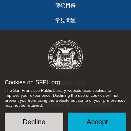
傳統目錄
常見問題
Cookies on SFPL.org
版權 © 2002-2026
The San Francisco Public Library website uses cookies to
三藩市公立圖書館
improve your experience. Declining the use of cookies will not
prevent you from using the website but some of your preferences
版權所有 |
隱私權政策
|
互聯網使用政策
may not be retained.
Decline
Accept
Social