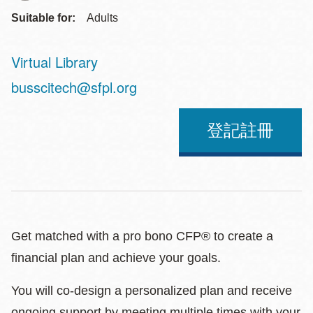
Suitable for:
Adults
Virtual Library
Address
busscitech@sfpl.org
登記註冊
Get matched with a pro bono CFP® to create a
financial plan and achieve your goals.
You will co-design a personalized plan and receive
ongoing support by meeting multiple times with your