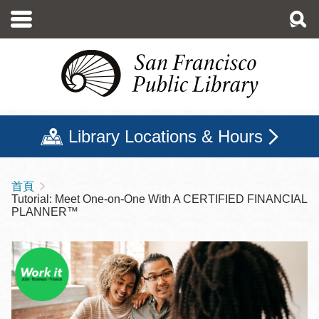
移
至
主
內
容
Library Locations & Hours
首頁
導
Tutorial: Meet One-on-One With A CERTIFIED FINANCIAL
航
PLANNER™
連
結