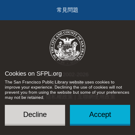
常見問題
Cookies on SFPL.org
版權 © 2002-2026
The San Francisco Public Library website uses cookies to
三藩市公立圖書館
improve your experience. Declining the use of cookies will not
prevent you from using the website but some of your preferences
版權所有 |
隱私權政策
|
互聯網使用政策
may not be retained.
Decline
Accept
Social
Menu