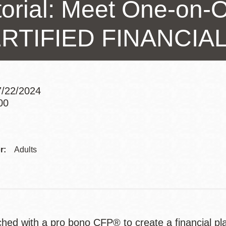
torial: Meet One-on-O
訪谷區圖書分館
Portola寳多拉區
RTIFIED FINANCI
圖書分館
West Portal 圖
書分館
Potrero 寳翠麗
山圖書分館
Western
/22/2024
Addition 西增區
00
Addre
Presidio 普西迪
圖書分館
奧圖書分館
虛擬圖書館
r:
Adults
流動圖書館/ 流
動外展服務
hed with a pro bono CFP® to create a financial pl