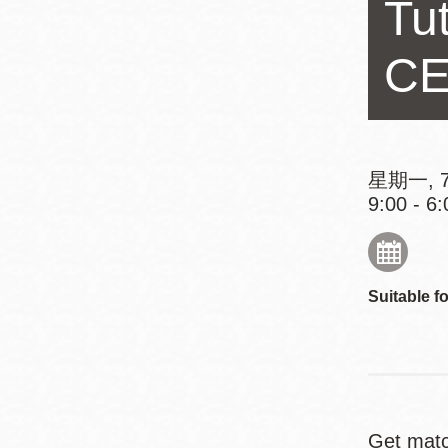
Tu
Mission米慎區
Chinatown 華埠/
圖書分館
麥禮謙圖書分館
CE
Mission Bay 米
Eureka Valley 尤
慎灣區圖書分館
里卡谷/Harvey
Milk 紀念圖書分
星期一, 7
Noe Valley
館
9:00 - 6:
/Sally Brunn 諾
谷區圖書分館
Excelsior圖書分
館
Suitable fo
North Beach北
岸區圖書分館
Glen Park 格倫
公園區圖書分館
Get matc