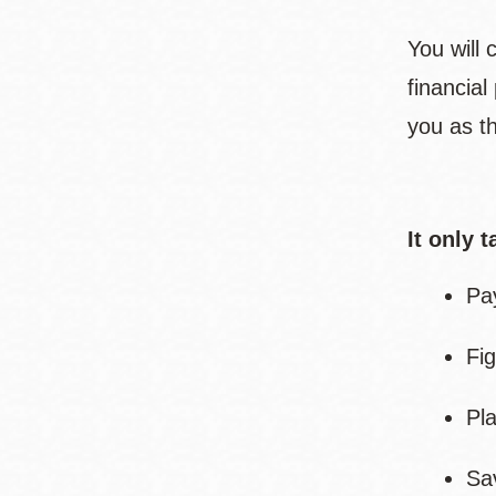
You will
financia
you as th
It only 
Pa
Fig
Pl
Sa