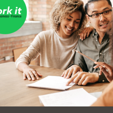
Ocean View 海
Richmond/參議
景區圖書分館
員 Milton Marks
列治文區圖書分
館
OMI 流動圖書館
Sunset日落區圖
Ortega 圖書分館
書分館
Park 圖書分館
Treasure Island
金銀島借書亭
Parkside 圖書分
館
Visitacion Valley