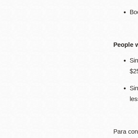
Bo
People w
Si
$2
Si
les
Para con