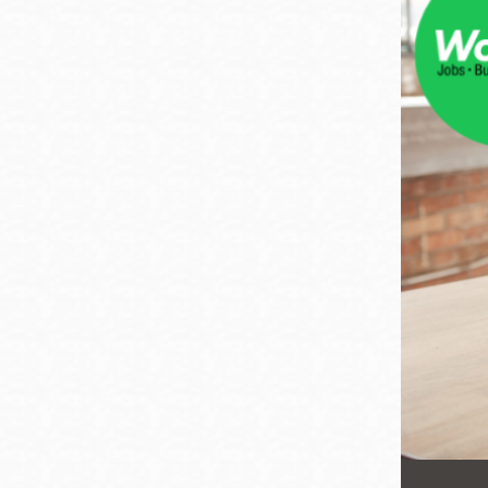
San
結
Francisco
,
CA
94102
總圖書館
Golden Gate
Valley 圖書分館
Anza 圖書分館
Ingleside 英格賽
區圖書分館
Bayview /Linda
Brooks-Burton
灣景區圖書分館
Marina 圖書分館
Bernal Heights
Merced 圖書分
貝納崗區圖書分
館
館