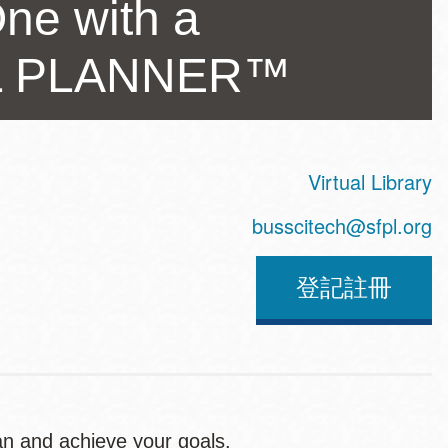
ne with a
AL PLANNER™
Virtual Library
ss
busscitech@sfpl.org
登記註冊
an and achieve your goals.