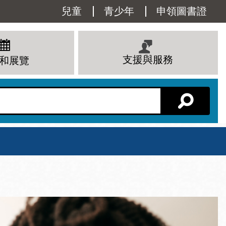
Utility
兒童
青少年
申領圖書證
Menu
支援與服務
和展覽
分館主頁
星期六
 下午
10 上午 - 6 下午
查看所有