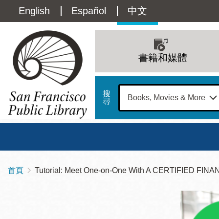
移
Language
English
Español
中文
至
主
switcher
內
Main
容
(Content)
navigation
書籍和媒體
搜
尋
總圖
書館
首頁
Tutorial: Meet One-on-One With A CERTIFIED F
導
Address
100
航
星期日
星期一
星
Larkin
12 下午 - 6 下午
9 上午 - 6 下午
9 
連
Street