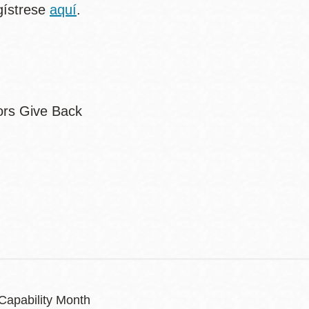
gístrese
aquí
.
 Capability Month