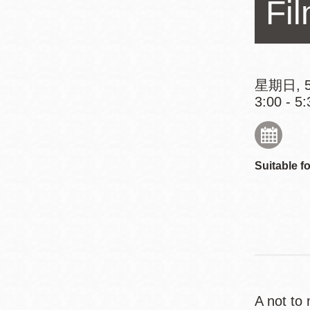
Fi
Mission米慎區
Chinatown 華埠/
圖書分館
麥禮謙圖書分館
Mission Bay 米
Eureka Valley 尤
慎灣區圖書分館
星期日, 5
3:00 - 5:
里卡谷/Harvey
Milk 紀念圖書分
Noe Valley
館
/Sally Brunn 諾
谷區圖書分館
Suitable fo
Excelsior圖書分
館
North Beach北
岸區圖書分館
Glen Park 格倫
公園區圖書分館
A not to