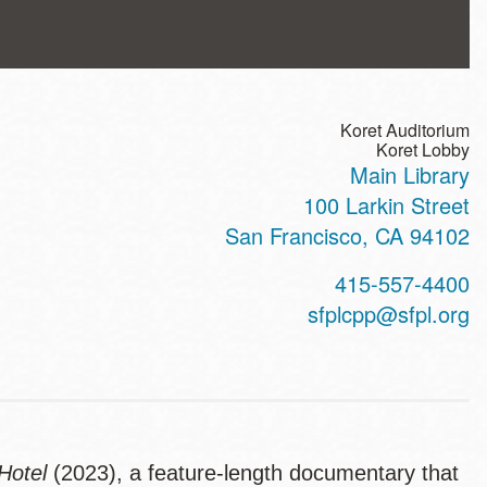
Koret Auditorium
Koret Lobby
Main Library
ss
100 Larkin Street
San Francisco
,
CA
94102
t
415-557-4400
hone
sfplcpp@sfpl.org
Hotel
(2023), a feature-length documentary that