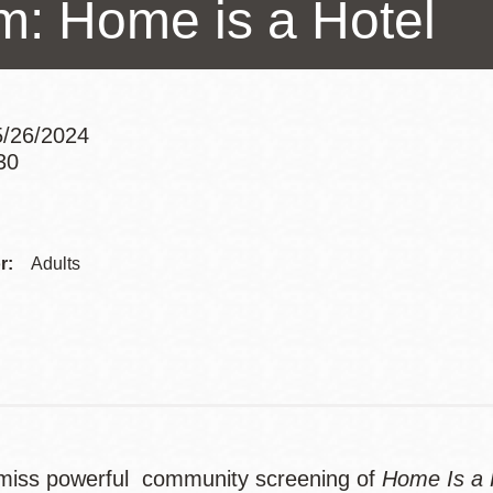
lm: Home is a Hotel
訪谷區圖書分館
Portola寳多拉區
圖書分館
West Portal 圖
書分館
/26/2024
Potrero 寳翠麗
30
山圖書分館
Western
Addre
Addition 西增區
Presidio 普西迪
圖書分館
r:
Adults
奧圖書分館
Contac
Telep
虛擬圖書館
流動圖書館/ 流
動外展服務
 miss powerful community screening of
Home Is a 