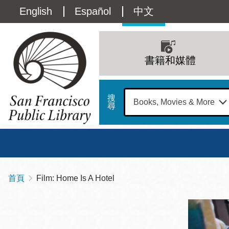
移
Language
English
Español
中文
至
主
switcher
內
Main
容
(Content)
navigation
書籍和媒體
搜
尋
總圖
書館
首頁
Film: Home Is A Hotel
導
Address
100
航
星期日
星期一
星
Larkin
12 下午 - 6 下午
9 上午 - 6 下午
9 
連
Street