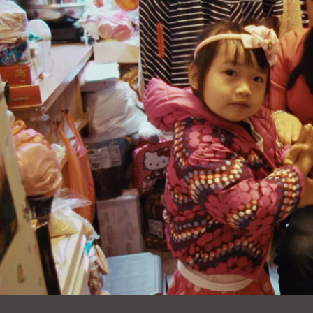
Ocean View 海
Richmond/參議
景區圖書分館
員 Milton Marks
列治文區圖書分
館
OMI 流動圖書館
Sunset日落區圖
Ortega 圖書分館
書分館
Park 圖書分館
Treasure Island
金銀島借書亭
Parkside 圖書分
館
Visitacion Valley