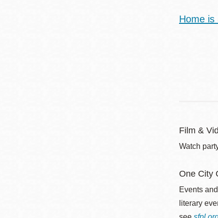
Home is 
Film & Vi
Watch party
One City
Events and
literary ev
see
sfpl.o