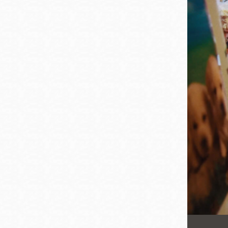
San
結
Francisco
,
CA
94102
總圖書館
Golden Gate
Valley 圖書分館
Anza 圖書分館
Ingleside 英格賽
區圖書分館
Bayview /Linda
Brooks-Burton
灣景區圖書分館
Marina 圖書分館
Bernal Heights
Merced 圖書分
貝納崗區圖書分
館
館