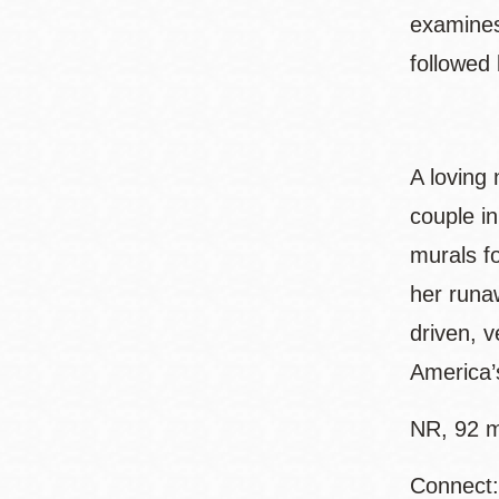
examines 
followed
A loving 
couple in
murals f
her runaw
driven, 
America’s
NR, 92 m
Connect: