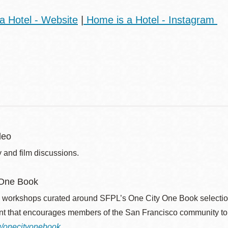
a Hotel - Website
|
Home is a Hotel - Instagram
deo
 and film discussions.
 One Book
 workshops curated around SFPL’s One City One Book selection
ent that encourages members of the San Francisco community to
rg/onecityonebook.