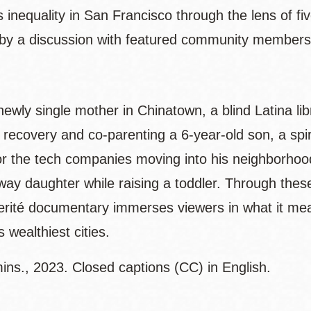
inequality in San Francisco through the lens of fi
 by a discussion with featured community member
newly single mother in Chinatown, a blind Latina lib
 recovery and co-parenting a 6-year-old son, a spiri
or the tech companies moving into his neighborhoo
ay daughter while raising a toddler. Through these 
verité documentary immerses viewers in what it mea
 wealthiest cities.
ins., 2023. Closed captions (CC) in English.