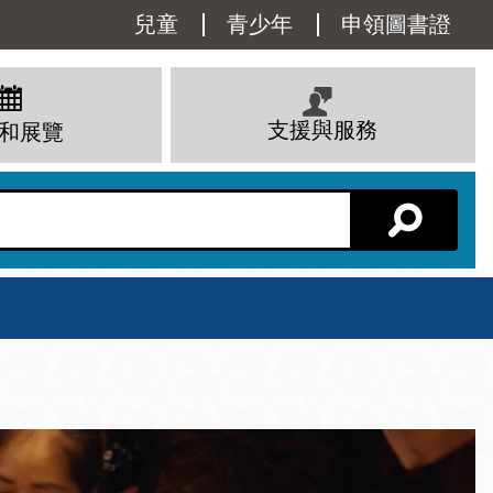
Utility
兒童
青少年
申領圖書證
Menu
支援與服務
和展覽
分館主頁
星期六
 下午
10 上午 - 6 下午
查看所有