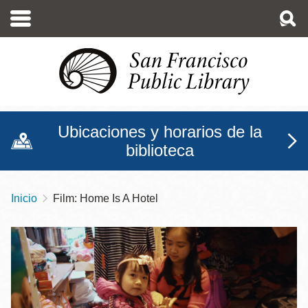
Pasar
al
contenido
principal
Ubicaciones y horarios de la
biblioteca
Inicio
Film: Home Is A Hotel
Sobrescribir
enlaces
de
ayuda
a