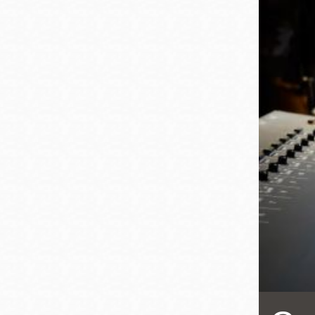
San
結
Francisco
,
CA
94102
總圖書館
Golden Gate
Valley 圖書分館
Anza 圖書分館
Ingleside 英格賽
區圖書分館
Bayview /Linda
Brooks-Burton
灣景區圖書分館
Marina 圖書分館
Bernal Heights
Merced 圖書分
貝納崗區圖書分
館
館