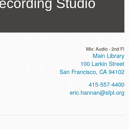
ecording Studio
Mix: Audio - 2nd Fl
Main Library
ss
100 Larkin Street
San Francisco
,
CA
94102
t
415-557-4400
hone
eric.hannan@sfpl.org