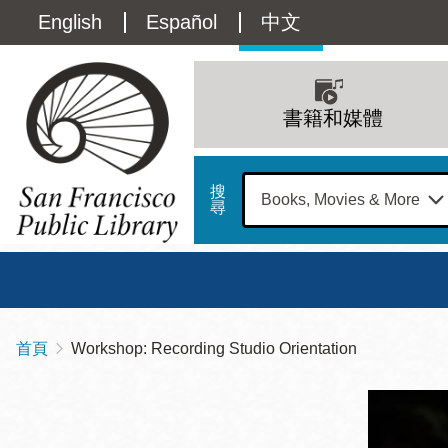
移
Language
English
Español
中文
至
主
switcher
內
Main
容
(Content)
navigation
書籍和媒體
搜
尋
總圖
書館
首頁
Workshop: Recording Studio Orientation
導
Address
100
航
星期日
星期一
星
Larkin
12 下午 - 6 下午
9 上午 - 6 下午
9 
連
Street