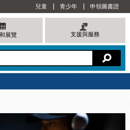
Utility
兒童
青少年
申領圖書證
Menu
支援與服務
和展覽
分館主頁
星期六
 下午
10 上午 - 6 下午
查看所有