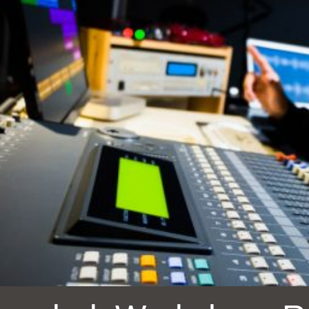
Ocean View 海
Richmond/參議
景區圖書分館
員 Milton Marks
列治文區圖書分
館
OMI 流動圖書館
Sunset日落區圖
Ortega 圖書分館
書分館
Park 圖書分館
Treasure Island
金銀島借書亭
Parkside 圖書分
館
Visitacion Valley