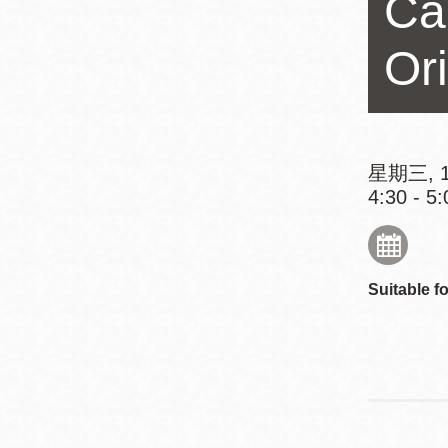
Ca
Mission米慎區
Chinatown 華埠/
圖書分館
Or
麥禮謙圖書分館
Mission Bay 米
Eureka Valley 尤
慎灣區圖書分館
里卡谷/Harvey
星期三, 1
Milk 紀念圖書分
Noe Valley
4:30 - 5:
館
/Sally Brunn 諾
谷區圖書分館
Excelsior圖書分
Suitable fo
館
North Beach北
岸區圖書分館
Glen Park 格倫
公園區圖書分館