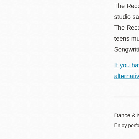
The Recor
studio sa
The Reco
teens mu
Songwrit
If you h
alternati
Dance & 
Enjoy perf