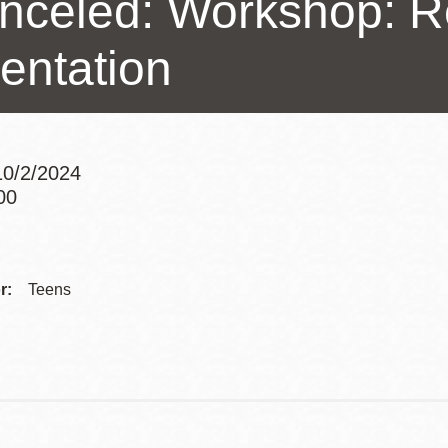
nceled: Workshop: R
訪谷區圖書分館
Portola寳多拉區
ientation
圖書分館
West Portal 圖
書分館
Potrero 寳翠麗
山圖書分館
0/2/2024
Western
00
Addition 西增區
Addre
Presidio 普西迪
圖書分館
奧圖書分館
Contac
r:
Teens
虛擬圖書館
Telep
流動圖書館/ 流
動外展服務