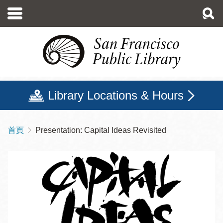
移
至
主
內
容
Library Locations & Hours
首頁
Presentation: Capital Ideas Revisited
導
航
連
結