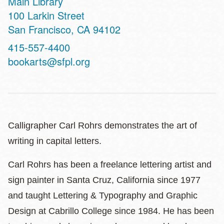
Main Library
Address
100 Larkin Street
San Francisco
,
CA
94102
Contact
415-557-4400
Telephone
bookarts@sfpl.org
Calligrapher Carl Rohrs demonstrates the art of
writing in capital letters.
Carl Rohrs has been a freelance lettering artist and
sign painter in Santa Cruz, California since 1977
and taught Lettering & Typography and Graphic
Design at Cabrillo College since 1984. He has been