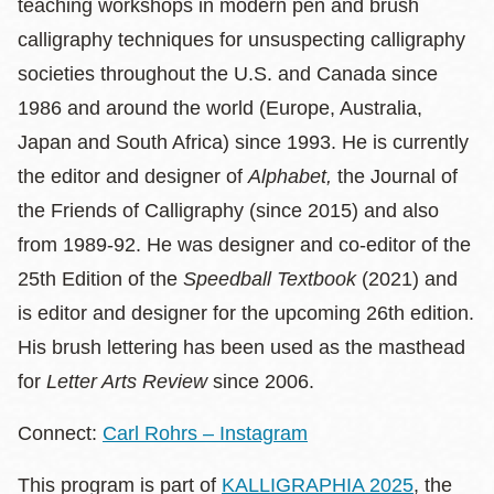
teaching workshops in modern pen and brush
calligraphy techniques for unsuspecting calligraphy
societies throughout the U.S. and Canada since
1986 and around the world (Europe, Australia,
Japan and South Africa) since 1993. He is currently
the editor and designer of
Alphabet,
the Journal of
the Friends of Calligraphy (since 2015) and also
from 1989-92. He was designer and co-editor of the
25th Edition of the
Speedball Textbook
(2021) and
is editor and designer for the upcoming 26th edition.
His brush lettering has been used as the masthead
for
Letter Arts Review
since 2006.
Connect:
Carl Rohrs – Instagram
This program is part of
KALLIGRAPHIA 2025
, the