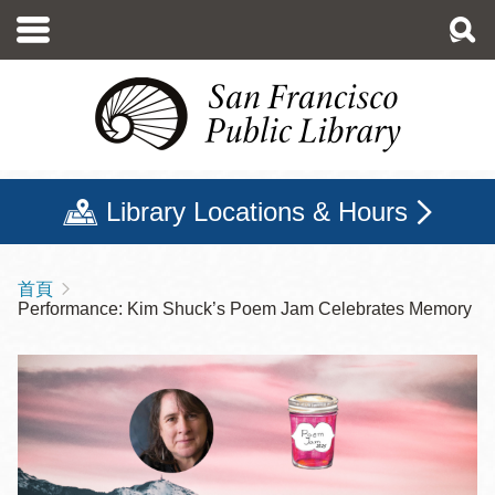
移
至
主
內
容
Library Locations & Hours
首頁
導
Performance: Kim Shuck’s Poem Jam Celebrates Memory
航
連
結