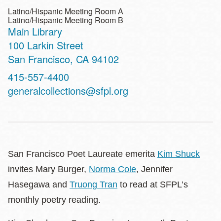
Latino/Hispanic Meeting Room A
Latino/Hispanic Meeting Room B
Main Library
Address
100 Larkin Street
San Francisco
,
CA
94102
Contact
415-557-4400
Telephone
generalcollections@sfpl.org
San Francisco Poet Laureate emerita
Kim Shuck
invites Mary Burger,
Norma Cole
, Jennifer
Hasegawa and
Truong Tran
to read at SFPL’s
monthly poetry reading.