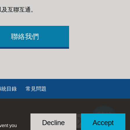
以及互聯互通
。
聯絡我們
傳統目錄
常見問題
Chat
Social
with US
Decline
Accept
event you