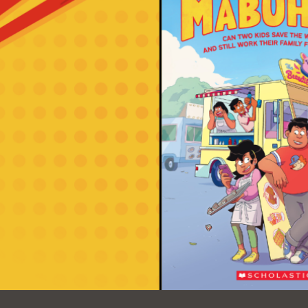
Ocean View 海
Richmond/參議
景區圖書分館
員 Milton Marks
列治文區圖書分
館
OMI 流動圖書館
Sunset日落區圖
Ortega 圖書分館
書分館
Park 圖書分館
Treasure Island
金銀島借書亭
Parkside 圖書分
館
Visitacion Valley