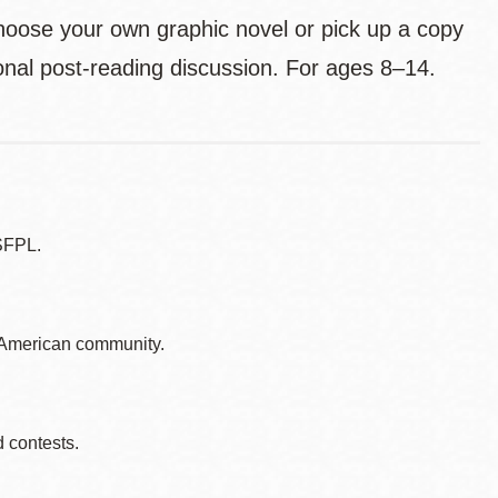
Choose your own graphic novel or pick up a copy
tional post-reading discussion. For ages 8–14.
SFPL.
o American community.
d contests.