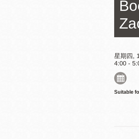
Bo
Mission米慎區
Chinatown 華埠/
圖書分館
麥禮謙圖書分館
Za
Mission Bay 米
Eureka Valley 尤
慎灣區圖書分館
里卡谷/Harvey
Milk 紀念圖書分
星期四, 1
Noe Valley
館
4:00 - 5:
/Sally Brunn 諾
谷區圖書分館
Excelsior圖書分
館
Suitable fo
North Beach北
岸區圖書分館
Glen Park 格倫
公園區圖書分館