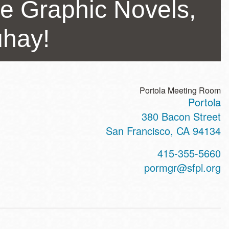
e Graphic Novels,
uhay!
Portola Meeting Room
Portola
ss
380 Bacon Street
San Francisco
,
CA
94134
t
415-355-5660
hone
pormgr@sfpl.org