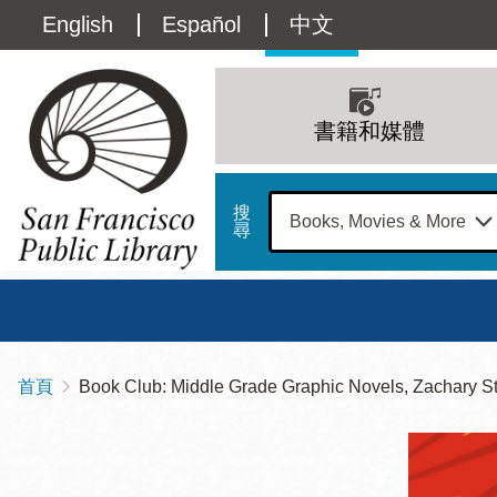
移
Language
English
Español
中文
至
主
switcher
內
Main
容
(Content)
navigation
書籍和媒體
搜
尋
總圖
書館
首頁
Book Club: Middle Grade Graphic Novels, Zachary St
導
Address
100
航
星期日
星期一
星
Larkin
12 下午 - 6 下午
9 上午 - 6 下午
9 
連
Street