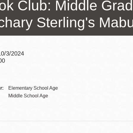
ok Club: Middle Grad
訪谷區圖書分館
Portola寳多拉區
chary Sterling's Mab
圖書分館
West Portal 圖
書分館
Potrero 寳翠麗
山圖書分館
Western
0/3/2024
Addition 西增區
00
Presidio 普西迪
Addre
圖書分館
奧圖書分館
虛擬圖書館
Contac
r:
Elementary School Age
Telep
Middle School Age
流動圖書館/ 流
動外展服務