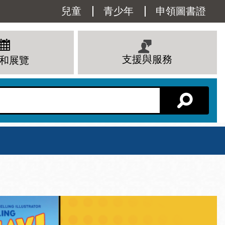
Utility
兒童
青少年
申領圖書證
Menu
支援與服務
和展覽
分館主頁
星期六
 下午
10 上午 - 6 下午
查看所有