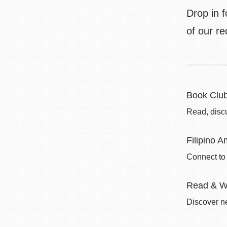
Drop in 
of our r
Book Clu
Read, disc
Filipino A
Connect to
Read & W
Discover ne