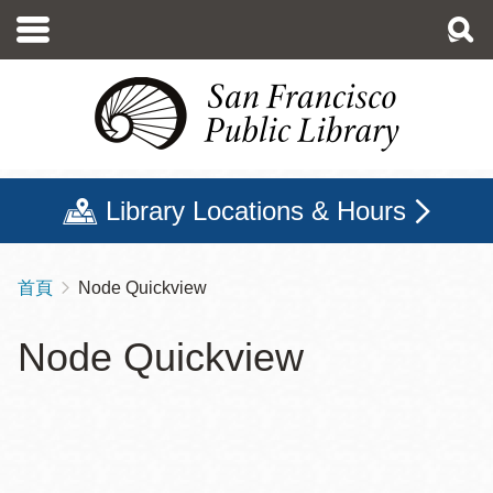
移
至
主
內
容
Library Locations & Hours
首頁
Node Quickview
導
航
Node Quickview
連
結