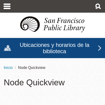
Pasar
al
contenido
principal
Ubicaciones y horarios de la
biblioteca
Inicio
Node Quickview
Sobrescribir
enlaces
Node Quickview
de
ayuda
a