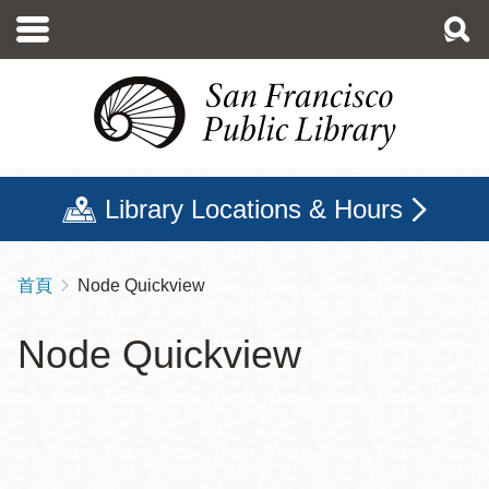
移
至
主
內
容
Library Locations & Hours
首頁
Node Quickview
導
航
Node Quickview
連
結