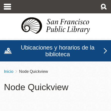
Pasar
al
contenido
principal
Ubicaciones y horarios de la
biblioteca
Inicio
Node Quickview
Sobrescribir
enlaces
Node Quickview
de
ayuda
a