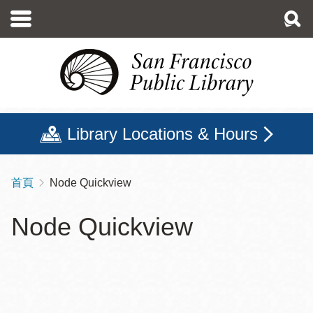
移
至
主
內
容
Library Locations & Hours
首頁
Node Quickview
導
航
Node Quickview
連
結