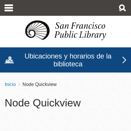
Pasar
al
contenido
principal
Ubicaciones y horarios de la
biblioteca
Inicio
Node Quickview
Sobrescribir
enlaces
Node Quickview
de
ayuda
a