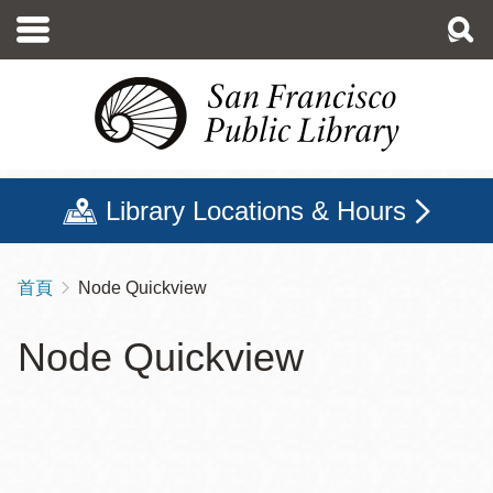
移
至
主
內
容
Library Locations & Hours
首頁
Node Quickview
導
航
Node Quickview
連
結