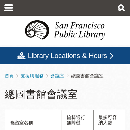
移
至
主
內
容
Library Locations & Hours
首頁
支援與服務
會議室
總圖書館會議室
導
航
總圖書館會議室
連
結
輪椅通行
最多可容
會議室名稱
無障礙
納人數