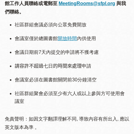
館工作人員聯絡或電郵至
MeetingRooms@sfpl.org
與我
們聯絡。
社區群組會議必須向公眾免費開放
會議室僅於總圖書館
開放時間
內供使用
會議日期前7天內提交的申請將不獲考慮
請容許不超過
七日
的時間來處理
申請
會議室必須在圖書館關閉前30分
鐘
清空
社區群組聚會必須至少有六人或以上參與方可使用會
議室
免責聲明：如因文字翻譯理解不同, 導致內容有所出入, 應以
英文版本為準 。