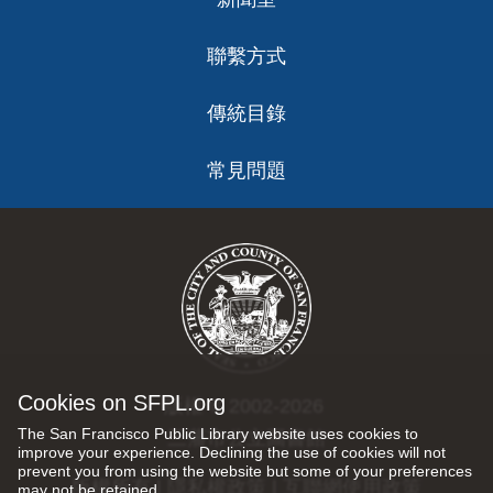
聯繫方式
傳統目錄
常見問題
Cookies on SFPL.org
版權 © 2002-2026
The San Francisco Public Library website uses cookies to
三藩市公立圖書館
improve your experience. Declining the use of cookies will not
prevent you from using the website but some of your preferences
版權所有 |
隱私權政策
|
互聯網使用政策
may not be retained.