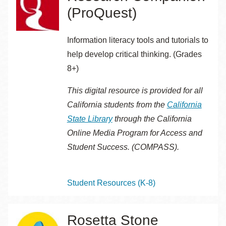
(ProQuest)
Information literacy tools and tutorials to
help develop critical thinking. (Grades
8+)
This digital resource is provided for all
California students from the
California
State Library
through the
California
Online Media Program for Access and
Student Success. (COMPASS).
Topics
Student Resources (K-8)
Rosetta Stone