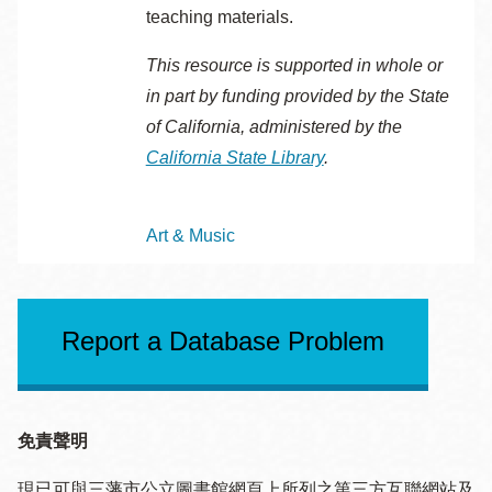
teaching materials.
This resource is supported in whole or
in part by funding provided by the State
of California, administered by the
California State Library
.
Topics
Art & Music
Report a Database Problem
免責聲明
現已可與三藩市公立圖書館網頁上所列之第三方互聯網站及