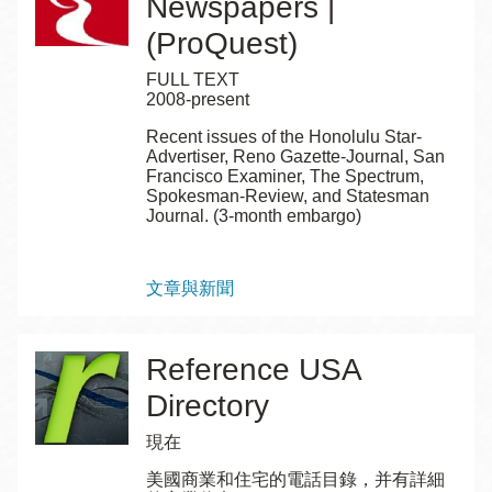
Newspapers |
(ProQuest)
FULL TEXT
2008-present
Recent issues of the Honolulu Star-
Advertiser, Reno Gazette-Journal, San
Francisco Examiner, The Spectrum,
Spokesman-Review, and Statesman
Journal. (3-month embargo)
Topics
文章與新聞
Reference USA
Directory
現在
美國商業和住宅的電話目錄，并有詳細