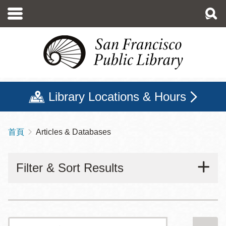
移
至
主
內
容
Library Locations & Hours
首頁
Articles & Databases
導
航
Filter & Sort Results
連
結
搜