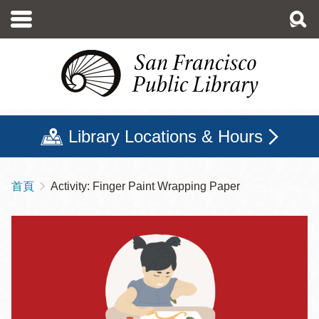
移
至
主
內
容
Library Locations & Hours
首頁
Activity: Finger Paint Wrapping Paper
導
航
連
結