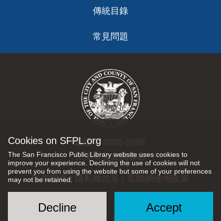
傳統目錄
常見問題
Cookies on SFPL.org
版權 © 2002-2026
The San Francisco Public Library website uses cookies to
三藩市公立圖書館
improve your experience. Declining the use of cookies will not
prevent you from using the website but some of your preferences
版權所有 |
隱私權政策
|
互聯網使用政策
may not be retained.
Decline
Accept
Social