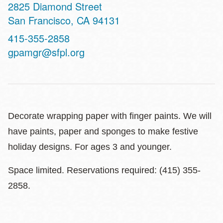
Address
2825 Diamond Street
San Francisco
,
CA
94131
Contact
415-355-2858
Telephone
gpamgr@sfpl.org
Decorate wrapping paper with finger paints. We will
have paints, paper and sponges to make festive
holiday designs. For ages 3 and younger.
Space limited. Reservations required: (415) 355-
2858.