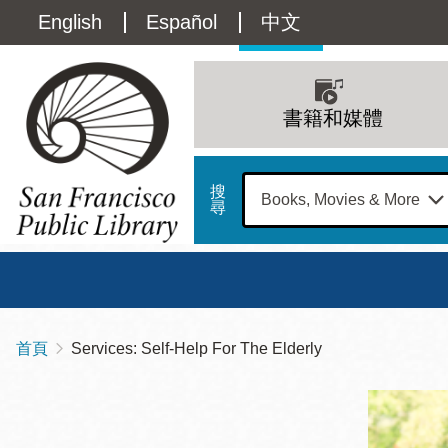
移
Language
English
Español
中文
至
主
switcher
內
Main
容
(Content)
navigation
書籍和媒體
搜
尋
總圖
書館
首頁
Services: Self-Help For The Elderly
導
Address
100
航
星期日
星期一
星
Larkin
12 下午 - 6 下午
9 上午 - 6 下午
9 
連
Street