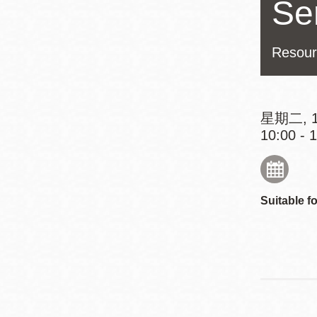
Ser
Mission米慎區
Chinatown 華埠/
圖書分館
麥禮謙圖書分館
Resour
Mission Bay 米
Eureka Valley 尤
慎灣區圖書分館
里卡谷/Harvey
星期二, 1
Milk 紀念圖書分
Noe Valley
10:00 - 
館
/Sally Brunn 諾
谷區圖書分館
Excelsior圖書分
Suitable fo
館
North Beach北
岸區圖書分館
Glen Park 格倫
公園區圖書分館