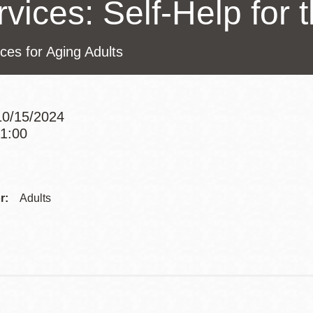
vices: Self-Help for 
訪谷區圖書分館
Portola寳多拉區
圖書分館
ces for Aging Adults
West Portal 圖
書分館
Potrero 寳翠麗
山圖書分館
0/15/2024
Western
11:00
Addition 西增區
Addre
Presidio 普西迪
圖書分館
奧圖書分館
Contac
r:
Adults
虛擬圖書館
Telep
流動圖書館/ 流
動外展服務