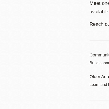
Meet one-
availabl
Reach ou
Communit
Build conne
Older Adu
Learn and l