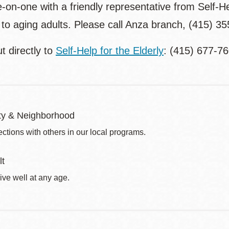
on-one with a friendly representative from Self-He
e to aging adults. Please call Anza branch, (415) 
t directly to
Self-Help for the Elderly
: (415) 677-76
y & Neighborhood
ctions with others in our local programs.
lt
ive well at any age.