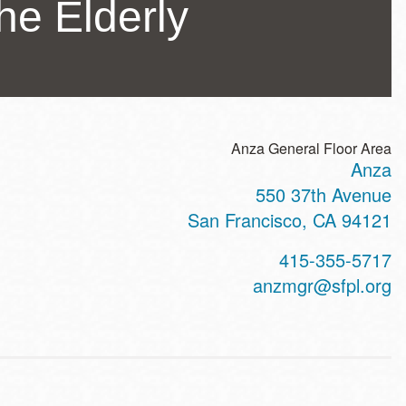
the Elderly
Anza General Floor Area
Anza
ss
550 37th Avenue
San Francisco
,
CA
94121
t
415-355-5717
hone
anzmgr@sfpl.org