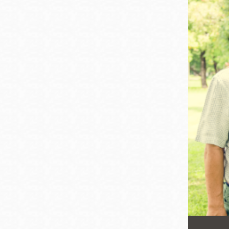
San
結
Francisco
,
CA
94102
總圖書館
Golden Gate
Valley 圖書分館
Anza 圖書分館
Ingleside 英格賽
區圖書分館
Bayview /Linda
Brooks-Burton
灣景區圖書分館
Marina 圖書分館
Bernal Heights
Merced 圖書分
貝納崗區圖書分
館
館