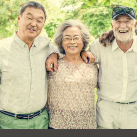
Ocean View 海
Richmond/參議
景區圖書分館
員 Milton Marks
列治文區圖書分
館
OMI 流動圖書館
Sunset日落區圖
Ortega 圖書分館
書分館
Park 圖書分館
Treasure Island
金銀島借書亭
Parkside 圖書分
館
Visitacion Valley