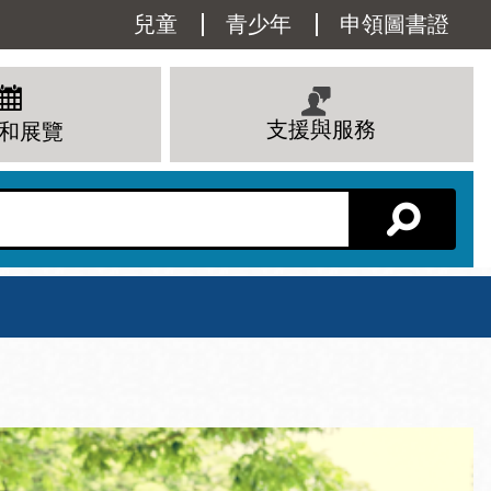
Utility
兒童
青少年
申領圖書證
Menu
支援與服務
和展覽
分館主頁
星期六
 下午
10 上午 - 6 下午
查看所有