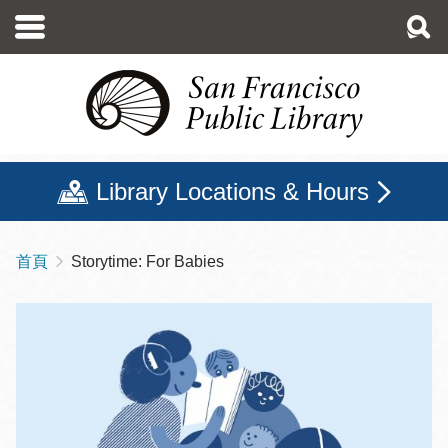
移
至
主
內
容
Library Locations & Hours
首頁
Storytime: For Babies
導
航
連
結