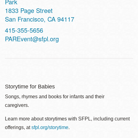
Park
Address
1833 Page Street
San Francisco
,
CA
94117
Contact
415-355-5656
Telephone
PAREvent@sfpl.org
Storytime for Babies
Songs, rhymes and books for infants and their
caregivers.
Learn more about storytimes with SFPL, including current
offerings, at
sfpl.org/storytime
.