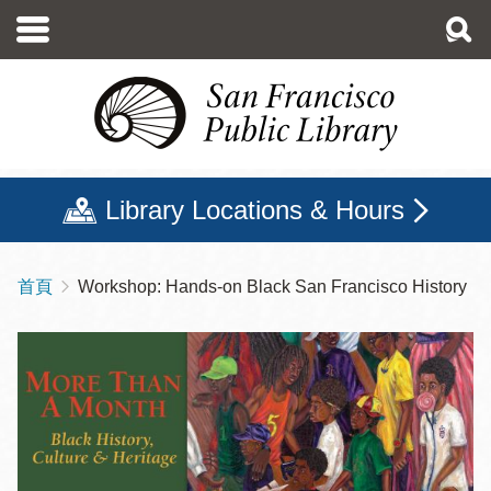
移
至
主
內
容
Library Locations & Hours
首頁
Workshop: Hands-on Black San Francisco History
導
航
連
結