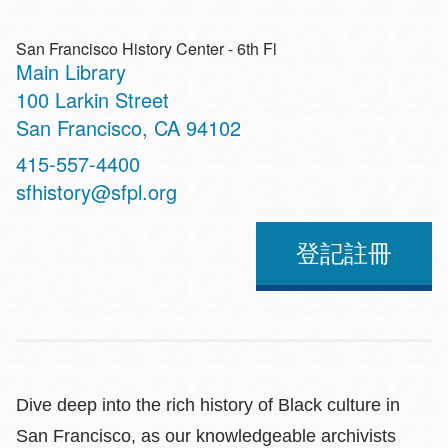
San Francisco History Center - 6th Fl
Main Library
Address
100 Larkin Street
San Francisco
,
CA
94102
Contact
415-557-4400
Telephone
sfhistory@sfpl.org
登記註冊
Dive deep into the rich history of Black culture in
San Francisco, as our knowledgeable archivists